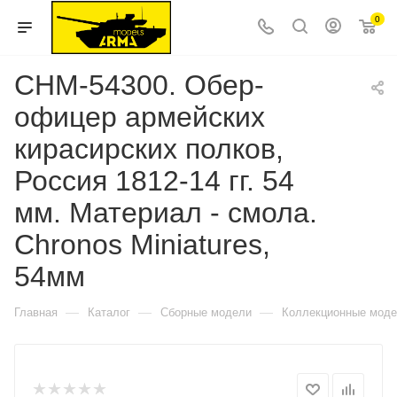
0
CHM-54300. Обер-
офицер армейских
кирасирских полков,
Россия 1812-14 гг. 54
мм. Материал - смола.
Chronos Miniatures,
54мм
—
—
—
Главная
Каталог
Сборные модели
Коллекционные мод