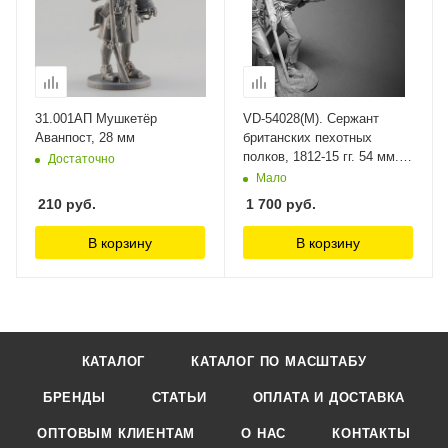
31.001АП Мушкетёр
VD-54028(M). Сержант
Аванпост, 28 мм
британских пехотных
полков, 1812-15 гг. 54 мм.
Достаточно
Материал - белый металл.
Мало
Chronos Miniatures, 54 мм
210
руб.
1 700
руб.
В корзину
В корзину
КАТАЛОГ
КАТАЛОГ ПО МАСШТАБУ
БРЕНДЫ
СТАТЬИ
ОПЛАТА И ДОСТАВКА
ОПТОВЫМ КЛИЕНТАМ
О НАС
КОНТАКТЫ