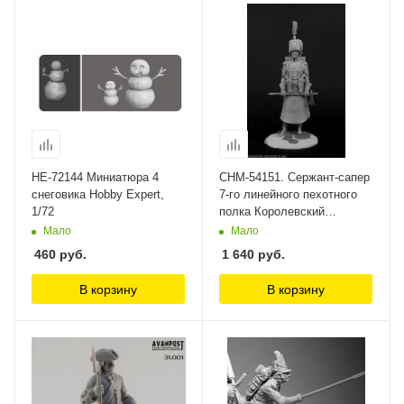
HE-72144 Миниатюра 4
CHM-54151. Сержант-сапер
снеговика Hobby Expert,
7-го линейного пехотного
1/72
полка Королевский
Африканский корпус
Мало
Мало
Chronos Miniatures, 54 мм
460
руб.
1 640
руб.
В корзину
В корзину