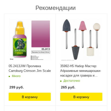
Рекомендации
05.2413JIM Проливка
35992-H5 Набор Мастер:
Carroburg Crimson Jim Scale
Абразивные минишарошки-
насадки для гравера и
Много
дрели, хвостовик d 3,2мм,
Достаточно
5 предм. Зубр
299
руб.
265
руб.
В корзину
В корзину