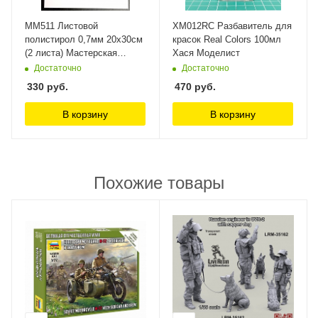
MM511 Листовой
ХМ012RC Разбавитель для
полистирол 0,7мм 20х30см
красок Real Colors 100мл
(2 листа) Мастерская
Хася Моделист
Мажор Моделс
Достаточно
Достаточно
330
руб.
470
руб.
В корзину
В корзину
Похожие товары