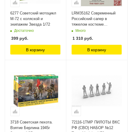
6277 Советский мотоцикл
LRM35162 Современный
М-72 с коляской и
Российский сапер в
экипажем Звезда 1/72
тяжелом костюме
разминирования со
Достаточно
Много
служебной собакой (Не для
399
руб.
1 310
руб.
свободной продажи) Live
Resin, 1/35
В корзину
В корзину
3718 Советская пехота.
72116-1TMP ПИЛОТЫ ВКС
Взятие Берлина 1945г
РФ (СВО) НАБОР №12