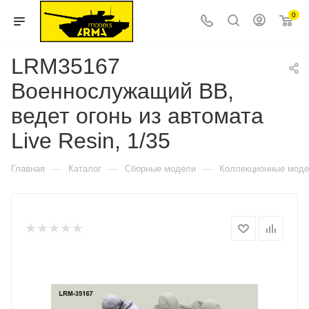
0
LRM35167
Военнослужащий ВВ,
ведет огонь из автомата
Live Resin, 1/35
—
—
—
Главная
Каталог
Сборные модели
Коллекционные мод