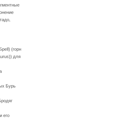
игментные
лонение
тадо,
ell) (горн
urus)) для
а
ных Бурь
Бродяг
и его