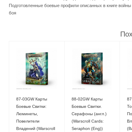
Подготовленные боевые профили описанных в книге войны 
боя
Пох
87-03GW Карты
88-02GW Карты
87
Боевые Свитки:
Боевые Свитки.
То
Люминеты,
Серафоны (англ.)
По
Повелители
(Warscroll Cards:
Вл
Владений (Warscroll
Seraphon (Eng))
(B