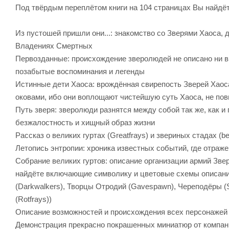
Под твёрдым переплётом книги на 104 страницах Вы найдёт
Из пустошей пришли они...: знакомство со Зверями Хаоса
Владениях Смертных
Первозданные: происхождение зверолюдей не описано ни в 
позабытые воспоминания и легенды
Истинные дети Хаоса: врождённая свирепость Зверей Хаоса
оковами, ибо они воплощают чистейшую суть Хаоса, не пов
Путь зверя: зверолюди разнятся между собой так же, как и 
безжалостность и хищный образ жизни
Рассказ о великих гуртах (Greatfrays) и звериных стадах (be
Летопись энтропии: хроника известных событий, где отраже
Собрание великих гуртов: описание организации армий Зве
найдёте включающие символику и цветовые схемы описания 
(Darkwalkers), Творцы Отродий (Gavespawn), Череподёры (Sku
(Rotfrays))
Описание возможностей и происхождения всех персонажей 
Демонстрация прекрасно покрашенных миниатюр от компании 