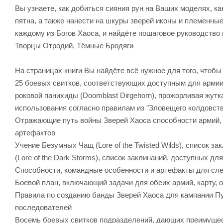
Вы узнаете, как добиться сияния рун на Ваших моделях, ка
пятна, а также нанести на шкуры зверей иконы и племенные
каждому из Богов Хаоса, и найдёте пошаговое руководство
Творцы Отродий, Тёмные Бродяги
На страницах книги Вы найдёте всё нужное для того, чтобы
25 боевых свитков, соответствующих доступным для армии з
роковой панихиды (Doomblast Dirgehorn), прожорливая жуткая 
использования согласно правилам из "Зловещего колдовств
Отражающие путь войны Зверей Хаоса способности армий, 
артефактов
Учение Безумных Чащ (Lore of the Twisted Wilds), список 
(Lore of the Dark Storms), список заклинаний, доступных д
Способности, командные особенности и артефакты для сле
Боевой план, включающий задачи для обеих армий, карту, 
Правила по созданию банды Зверей Хаоса для кампании Пут
последователей
Восемь боевых свитков подразделений, дающих преимущес