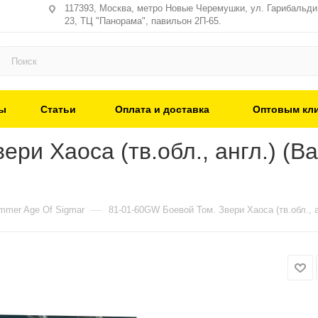
117393, Москва, метро Новые Черемушки, ул. Гарибальди,
23, ТЦ "Панорама", павильон 2П-65.
ы
Статьи
Оплата и доставка
Оптовым кл
и Хаоса (тв.обл., англ.) (Bat
—
mer Age Of Sigmar
81-01-60GW Боевой Том. Звери Хаоса (тв.обл., а