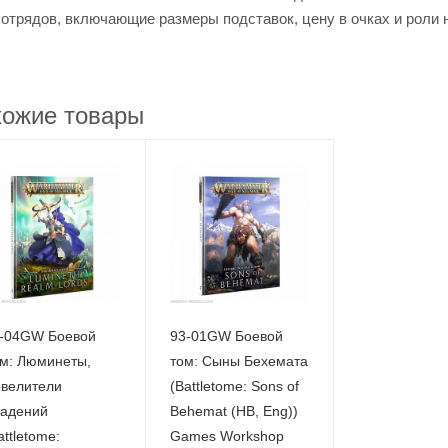
отрядов, включающие размеры подставок, цену в очках и роли 
ожие товары
-04GW Боевой
93-01GW Боевой
м: Люминеты,
том: Сыны Бехемата
велители
(Battletome: Sons of
адений
Behemat (HB, Eng))
attletome:
Games Workshop