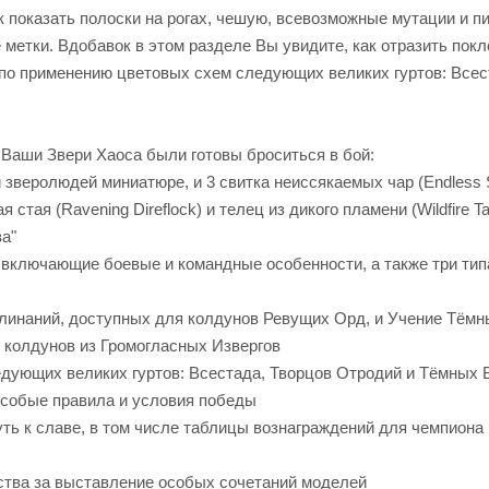
к показать полоски на рогах, чешую, всевозможные мутации и п
 метки. Вдобавок в этом разделе Вы увидите, как отразить пок
 по применению цветовых схем следующих великих гуртов: Всес
 Ваши Звери Хаоса были готовы броситься в бой:
веролюдей миниатюре, и 3 свитка неиссякаемых чар (Endless Sp
стая (Ravening Direflock) и телец из дикого пламени (Wildfire Ta
а"
включающие боевые и командные особенности, а также три тип
заклинаний, доступных для колдунов Ревущих Орд, и Учение Тём
ля колдунов из Громогласных Извергов
дующих великих гуртов: Всестада, Творцов Отродий и Тёмных 
особые правила и условия победы
ь к славе, в том числе таблицы вознаграждений для чемпиона 
тва за выставление особых сочетаний моделей