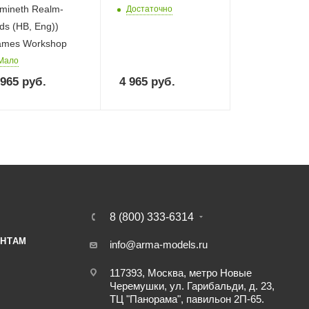
mineth Realm-
Достаточно
rds (HB, Eng))
mes Workshop
Мало
 965
руб.
4 965
руб.
8 (800) 333-6314
НТАМ
info@arma-models.ru
117393, Москва, метро Новые
Черемушки, ул. Гарибальди, д. 23,
ТЦ "Панорама", павильон 2П-65.