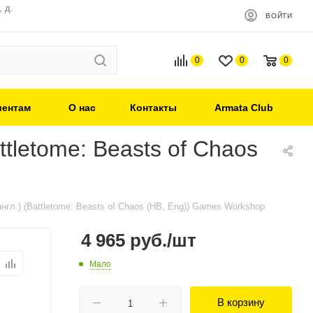
 д.
ВОЙТИ
0
0
0
иентам
О нас
Контакты
Armata Club
tletome: Beasts of Chaos
нгл.) (Battletome: Beasts of Chaos (HB, Eng)) Games Workshop
4 965
руб.
/шт
Мало
В корзину