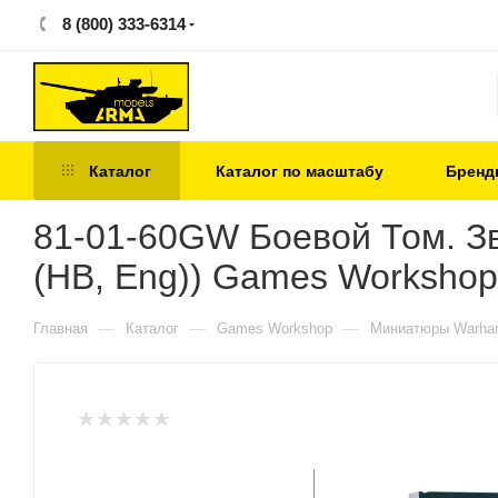
8 (800) 333-6314
Каталог
Каталог по масштабу
Бренд
81-01-60GW Боевой Том. Звер
(HB, Eng)) Games Workshop
—
—
—
Главная
Каталог
Games Workshop
Миниатюры Warham