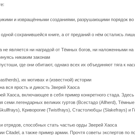
е:
, дикими и извращёнными созданиями, разрушающими порядок во
одной сохранившейся книге, а от преданий о нём остались лиш
 не является ни наградой от Тёмных богов, ни наложенными на
инуясь никаким законам
пустоши, где они обитают, однако всех их объединяют тяга к на
astherds), их мотивах и (известной) истории
на вся ярость и дикость Зверей Хаоса
рей Хаоса, включающее в себя пример конкретного стада. Здесь
семи легендарных великих гуртов (Всестадо (Allherd), Тёмные
llfrays), Криворогие (Twistfrays), Стастолюбцы (Slakefrays) и 
и отрядов, способных стать частью орды Зверей Хаоса
Citadel, а также пример армии. Прочтя советы экспертов по по