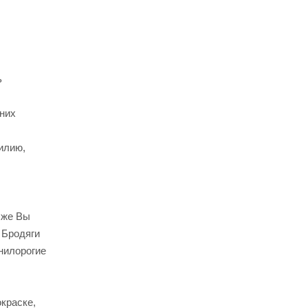
ь
 них
силию,
 же Вы
 Бродяги
Гнилорогие
краске,