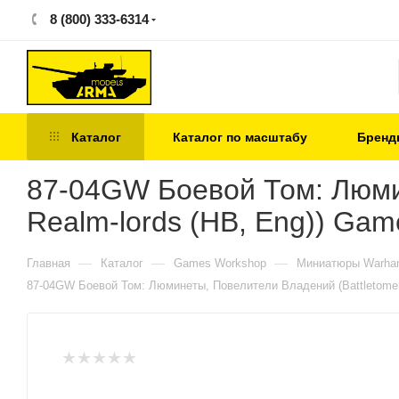
8 (800) 333-6314
Каталог
Каталог по масштабу
Бренд
87-04GW Боевой Том: Люмин
Realm-lords (HB, Eng)) Ga
—
—
—
Главная
Каталог
Games Workshop
Миниатюры Warham
87-04GW Боевой Том: Люминеты, Повелители Владений (Battletome: