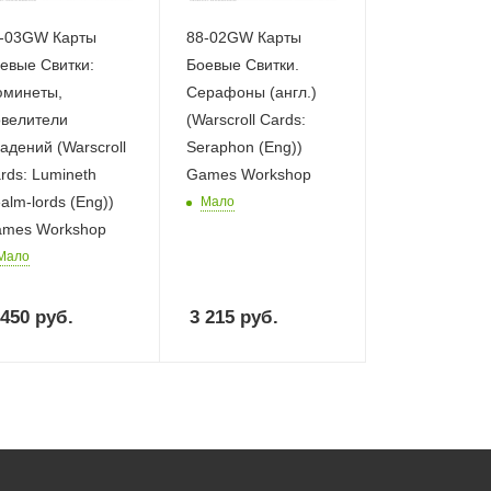
-03GW Карты
88-02GW Карты
евые Свитки:
Боевые Свитки.
минеты,
Серафоны (англ.)
велители
(Warscroll Cards:
адений (Warscroll
Seraphon (Eng))
rds: Lumineth
Games Workshop
alm-lords (Eng))
Мало
mes Workshop
Мало
 450
руб.
3 215
руб.