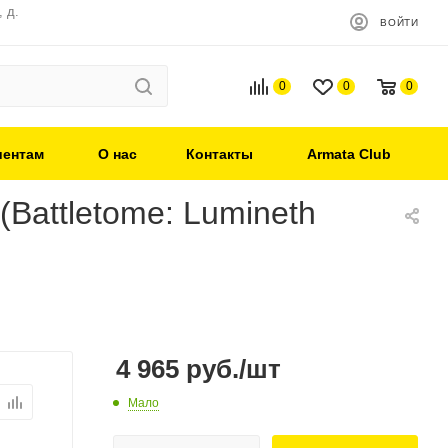
 д.
ВОЙТИ
0
0
0
иентам
О нас
Контакты
Armata Club
attletome: Lumineth
4 965
руб.
/шт
Мало