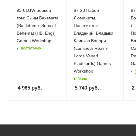
93-01GW Боевой
87-23 Набор
87
том: Сыны Бехемата
Люминеты,
Бо
(Battletome: Sons of
Повелители
Лю
Behemat (HB, Eng))
Владений. Владыки
По
Games Workshop
Клинков Ванари
Вл
(Lumineth Realm-
Ca
Достаточно
Lords Vanari
Re
Bladelords) Games
Ga
Workshop
Мало
4 965
руб.
5 740
руб.
2