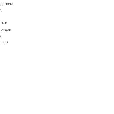
усством,
и,
ть в
трядов
а
ечных