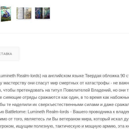
СТАВКА
umineth Realm-lords) на английском языке Твердая обложка 90 
 мастерству они спасут мир смертных от катастрофы - не важн
 чтобы претендовать на титул Повелителей Владений, но они т
е сияющие отряды сражаются как один, в то время как набожны
обы те наделили их сверхъестественными силами и даже сражал
 Battletome: Lumineth Realm-lords - Вашего проводника к вла
о от того, являетесь ли Вы ветераном мира, который искал д
роком, ищущим полезную, тактическую и мощную армию, эта кн