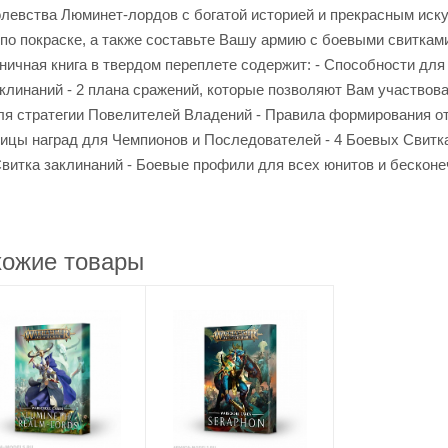
олевства Люминет-лордов с богатой историей и прекрасным иск
о покраске, а также составьте Вашу армию с боевыми свиткам
ничная книга в твердом переплете содержит: - Способности для
клинаний - 2 плана сражений, которые позволяют Вам участвова
я стратегии Повелителей Владений - Правила формирования о
блицы наград для Чемпионов и Последователей - 4 Боевых Свитк
Свитка заклинаний - Боевые профили для всех юнитов и бескон
ожие товары