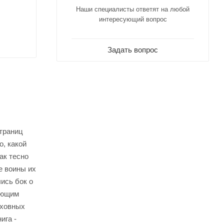
Наши специалисты ответят на любой
интересующий вопрос
Задать вопрос
страниц
о, какой
ак тесно
е воины их
ись бок о
деющим
уховных
ига -