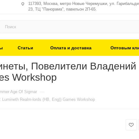
117393, Москва, метро Новые Черемушки, ул. Гарибальди,
23, ТЦ "Панорама", павильон 2П-65.
ы
Статьи
Оплата и доставка
Оптовым кл
еты, Повелители Владений (B
mes Workshop
—
mer Age Of Sigmar
 Lumineth Realm-lords (HB, Eng)) Games Workshop