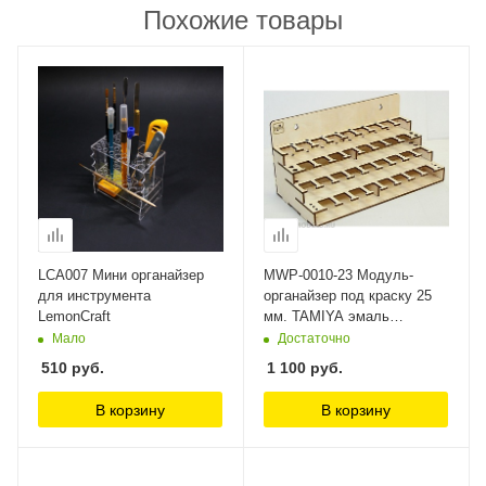
Похожие товары
LCA007 Мини органайзер
MWP-0010-23 Модуль-
для инструмента
органайзер под краску 25
LemonCraft
мм. TAMIYA эмаль
WinModels
Мало
Достаточно
510
руб.
1 100
руб.
В корзину
В корзину