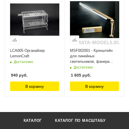
LCA005 Органайзер
MSF002001 - Кронштейн
LemonCraft
для линейных
светильников, фанера
Достаточно
Модель-Сервис
Достаточно
940
руб.
1 605
руб.
В корзину
В корзину
КАТАЛОГ
КАТАЛОГ ПО МАСШТАБУ