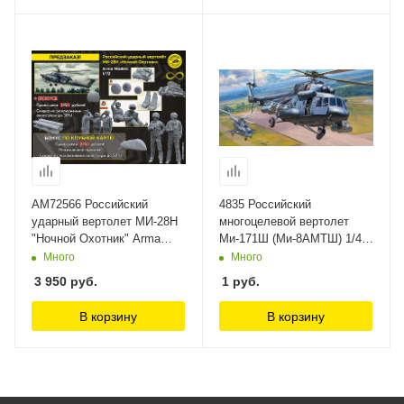
AM72566 Российский
4835 Российский
ударный вертолет МИ-28Н
многоцелевой вертолет
"Ночной Охотник" Arma
Ми-171Ш (Ми-8АМТШ) 1/48
Models, 1/72
Звезда
Много
Много
3 950
руб.
1
руб.
В корзину
В корзину