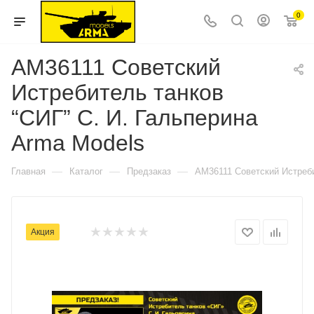
0
AM36111 Советский
Истребитель танков
“СИГ” С. И. Гальперина
Arma Models
—
—
—
Главная
Каталог
Предзаказ
AM36111 Советский Истреби
Акция