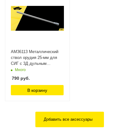
AM36113 Металлический
ствол орудия 25-мм для
СИГ с 3Д дульным
тормозом (Не для
Много
свободной продажи) Arma
790
руб.
Models
В корзину
Добавить все аксессуары