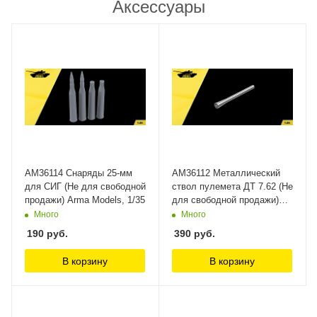
Аксессуары
AM36114 Снаряды 25-мм
AM36112 Металлический
для СИГ (Не для свободной
ствол пулемета ДТ 7.62 (Не
продажи) Arma Models, 1/35
для свободной продажи)
Arma Models
Много
Много
190
руб.
390
руб.
В корзину
В корзину