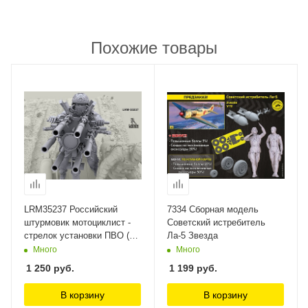
Похожие товары
LRM35237 Российский
7334 Сборная модель
штурмовик мотоциклист -
Советский истребитель
стрелок установки ПВО (Не
Ла-5 Звезда
для свободной продажи)
Много
Много
Live Resin
1 250
руб.
1 199
руб.
В корзину
В корзину