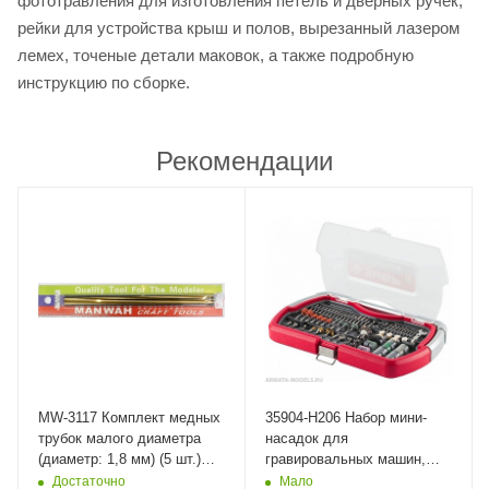
фототравления для изготовления петель и дверных ручек,
рейки для устройства крыш и полов, вырезанный лазером
лемех, точеные детали маковок, а также подробную
инструкцию по сборке.
Рекомендации
MW-3117 Комплект медных
35904-H206 Набор мини-
трубок малого диаметра
насадок для
(диаметр: 1,8 мм) (5 шт.)
гравировальных машин,
ManWah
206 предметов Зубр
Достаточно
Мало