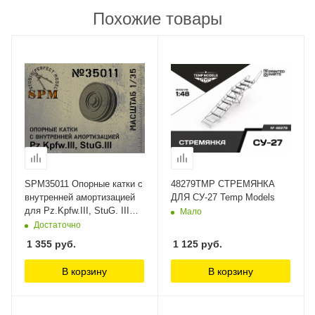
Похожие товары
SPM35011 Опорные катки с
48279TMP СТРЕМЯНКА
внутренней амортизацией
ДЛЯ СУ-27 Temp Models
для Pz.Kpfw.III, StuG. III
Мало
SPM
Достаточно
1 355
руб.
1 125
руб.
В корзину
В корзину