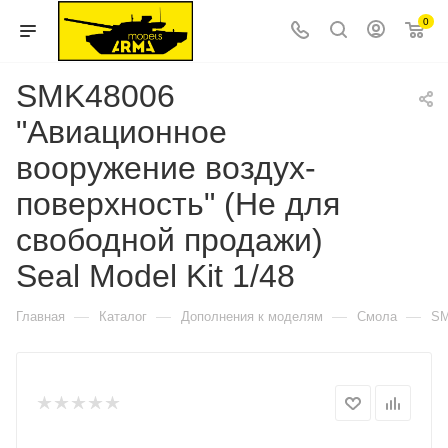
0
SMK48006
"Авиационное
вооружение воздух-
поверхность" (Не для
свободной продажи)
Seal Model Kit 1/48
—
—
—
—
Главная
Каталог
Дополнения к моделям
Смола
SM