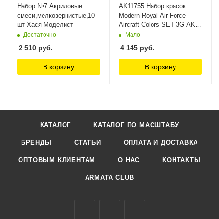
Набор №7 Акриловые
AK11755 Набор красок
смеси,мелкозернистые,10
Modern Royal Air Force
шт Хася Моделист
Aircraft Colors SET 3G AK-
Interactive
Достаточно
Мало
2 510
руб.
4 145
руб.
В корзину
В корзину
КАТАЛОГ
КАТАЛОГ ПО МАСШТАБУ
БРЕНДЫ
СТАТЬИ
ОПЛАТА И ДОСТАВКА
ОПТОВЫМ КЛИЕНТАМ
О НАС
КОНТАКТЫ
ARMATA CLUB