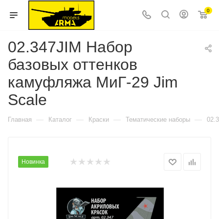
0
02.347JIM Набор
базовых оттенков
камуфляжа МиГ-29 Jim
Scale
—
—
—
—
Главная
Каталог
Краски
Тематические наборы
02.
Новинка