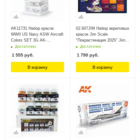
AK11731 Набор красок
02.607JIM Набор акриловых
WWII US Navy ASW Aircraft
красок Jim Scale
Colors SET 3G AK-
"Покрастинация 2025" Jim
Interactive
Scale
Достаточно
Достаточно
1 555
руб.
1 790
руб.
В корзину
В корзину