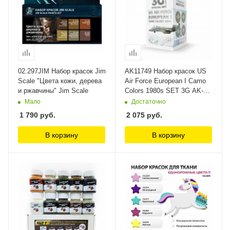
02.297JIM Набор красок Jim
AK11749 Набор красок US
Scale "Цвета кожи, дерева
Air Force European I Camo
и ржавчины" Jim Scale
Colors 1980s SET 3G AK-
Interactive
Мало
Достаточно
1 790
руб.
2 075
руб.
В корзину
В корзину