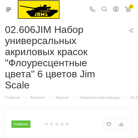
0
02.606JIM Набор
универсальных
акриловых красок
"Флоуресцентные
цвета" 6 цветов Jim
Scale
—
—
—
—
Главная
Каталог
Краски
Тематические наборы
02.
Новинка