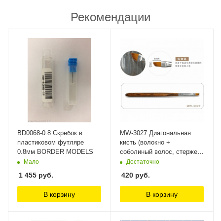
Рекомендации
BD0068-0.8 Скребок в
MW-3027 Диагональная
пластиковом футляре
кисть (волокно +
0.8мм BORDER MODELS
соболиный волос, стержень
из сандалового дерева)
Мало
Достаточно
ManWah
1 455
руб.
420
руб.
В корзину
В корзину