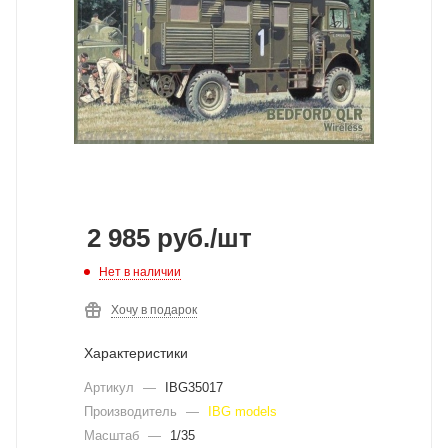
2 985
руб.
/шт
Нет в наличии
Хочу в подарок
Характеристики
Артикул
—
IBG35017
Производитель
—
IBG models
Масштаб
—
1/35