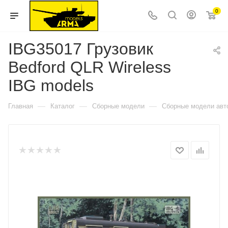
0
IBG35017 Грузовик
Bedford QLR Wireless
IBG models
—
—
—
Главная
Каталог
Сборные модели
Сборные модели авт