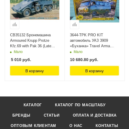
CB35132 Бронемашина
3644-TPK PRO KIT
Armoured Krupp Protze
автомобиль УАЗ 3909
Kfz.69 with Pak 36 (Late
«Буханка» Travel Arma
version) (Bronco Models)
Models
Мало
Мало
1/35 Bronco Models
5 010
руб.
10 680.80
руб.
В корзину
В корзину
КАТАЛОГ
КАТАЛОГ ПО МАСШТАБУ
БРЕНДЫ
СТАТЬИ
ОПЛАТА И ДОСТАВКА
ОПТОВЫМ КЛИЕНТАМ
О НАС
КОНТАКТЫ