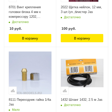
8701 Винт крепления
2022 Щетка нейлон, 12 мм,
головки блока 4 мм к
3 шт./уп.,блистер Jas
компрессору 1202,
Достаточно
1203,1205, 1206, 1208 Jas
Достаточно
10
руб.
100
руб.
В корзину
В корзину
8111 Переходник гайка 1/4a
1432 Шланг 1432, 2.5 м Jas
Jas
Достаточно
Мало