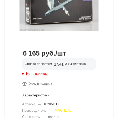
6 165
руб.
/шт
1 541 Р
Оплата по частям
x 4 платежа
Нет в наличии
Хочу в подарок
Характеристики
Артикул
—
1020MCH
Производитель
—
MACHETE
Сложность
—
средне