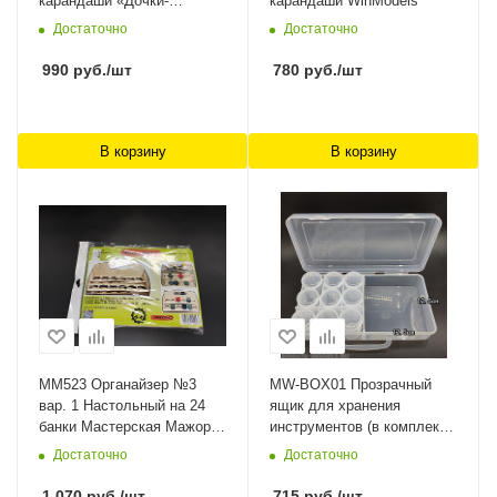
карандаши «Дочки-
карандаши WinModels
Сыночки» WinModels
Достаточно
Достаточно
990
руб.
/шт
780
руб.
/шт
В корзину
В корзину
MM523 Органайзер №3
MW-BOX01 Прозрачный
вар. 1 Настольный на 24
ящик для хранения
банки Мастерская Мажор
инструментов (в комплекте
Моделс
с 9 флаконами для
Достаточно
Достаточно
хранения? ManWah
1 070
руб.
/шт
715
руб.
/шт