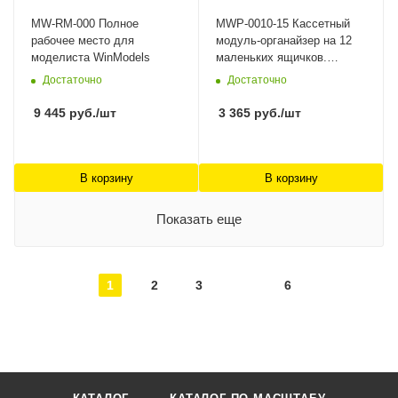
MW-RM-000 Полное
MWP-0010-15 Касcетный
рабочее место для
модуль-органайзер на 12
моделиста WinModels
маленьких ящичков.
WinModels
Достаточно
Достаточно
9 445
руб.
/шт
3 365
руб.
/шт
В корзину
В корзину
Показать еще
1
2
3
6