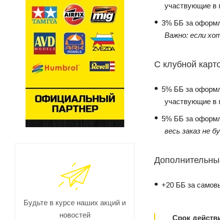
участвующие в 
3% ББ за оформл
Важно: если хот
С клубной кар
5% ББ за оформл
участвующие в 
5% ББ за оформл
весь заказ не б
Дополнительны
+20 ББ за самов
Будьте в курсе наших акций и
новостей
Срок действи