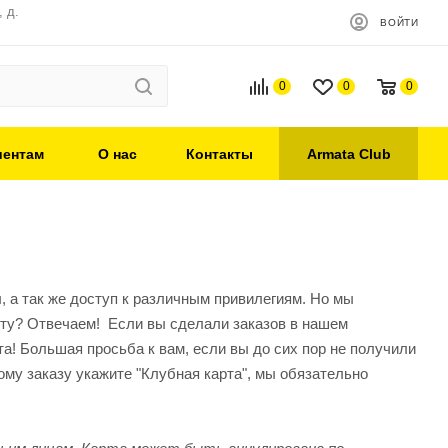
 д.
ВОЙТИ
0
0
0
иентам
О нас
Контакты
Armata Club
, а так же доступ к различным привилегиям. Но мы
арту? Отвечаем! Если вы сделали заказов в нашем
та! Большая просьба к вам, если вы до сих пор не получили
вому заказу укажите "Клубная карта", мы обязательно