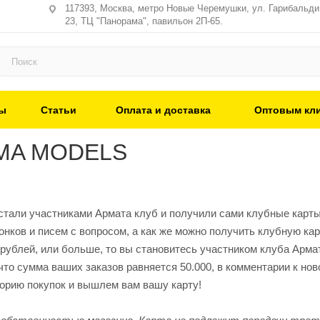
117393, Москва, метро Новые Черемушки, ул. Гарибальди,
23, ТЦ "Панорама", павильон 2П-65.
ы
Статьи
Оплата и доставка
Оптовым кл
RMA MODELS
 стали участниками Армата клуб и получили сами клубные карты
онков и писем с вопросом, а как же можно получить клубную к
 рублей, или больше, то вы становитесь участником клуба Арма
 что сумма ваших заказов равняется 50.000, в комментарии к но
орию покупок и вышлем вам вашу карту!