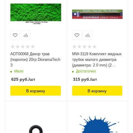
ADT00068 Декор трав
MW-3119 Комплект медных
(поролон) 20гр DioramaTech
трубок малого диаметра
3
(диаметра: 2.0 mm) (2
пакета) ManWah
Мало
Достаточно
625
руб.
/шт
315
руб.
/шт
В корзину
В корзину