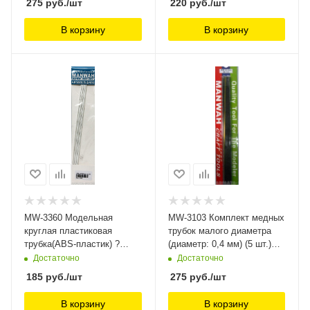
275
руб.
/шт
220
руб.
/шт
В корзину
В корзину
MW-3360 Модельная
MW-3103 Комплект медных
круглая пластиковая
трубок малого диаметра
трубка(ABS-пластик) ?
(диаметр: 0,4 мм) (5 шт.)
2mm*250mm 6шт ManWah
ManWah
Достаточно
Достаточно
185
руб.
/шт
275
руб.
/шт
В корзину
В корзину