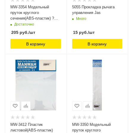
MW-3354 Модельный
5055 Прокладка рычага
пруток круглого
управления Jas
сечения(ABS-пластик) ?
Много
2.0mm*250mm 6шт ManWah
Достаточно
205
руб.
/шт
15
руб.
/шт
В корзину
В корзину
MW-3412 Пластик
MW-3350 Модельный
листовой(ABS-пластик)
пруток круглого