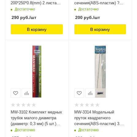
200*250*0.8(mm) 2 листа
сечения(ABS-пластик) ?
ManWah
0.5mm*250mm 8шт ManWah
Достаточно
Достаточно
290
руб.
/шт
200
руб.
/шт
В корзину
В корзину
MW-3102 Комплект медных
MW-3314 Модельный
трубок малого диаметра
пруток квадратного
(диаметр: 0,3 мм) (5 шт.)
сечения(ABS-пластик) 3.0
ManWah
мм*250мм 6шт ManWah
Достаточно
Достаточно