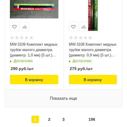
MW-3109 Комплект медных
MW-3108 Комплект медных
трубок малого диаметра
трубок малого диаметра
(диаметр: 1,0 мм) (5 шт.)
(диаметр: 0,9 мм) (5 шт.)
ManWah
ManWah
Достаточно
Достаточно
290
руб.
/шт
275
руб.
/шт
В корзину
В корзину
Показать еще
1
2
3
196