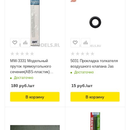
MW-3331 Модельный
5031 Прокладка толкателя
пруток прямоугольного
воздушного клапана Jas
сечения(ABS-пластик)
Достаточно
4*2*250mm 4шт ManWah
Достаточно
180
руб.
/шт
15
руб.
/шт
В корзину
В корзину