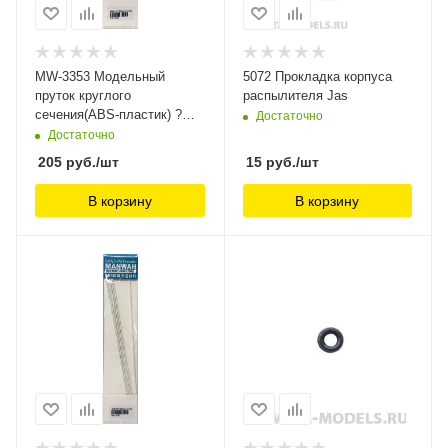
MW-3353 Модельный
5072 Прокладка корпуса
пруток круглого
распылителя Jas
сечения(ABS-пластик) ?
Достаточно
1.5mm*250mm 8шт ManWah
Достаточно
205
руб.
/шт
15
руб.
/шт
В корзину
В корзину