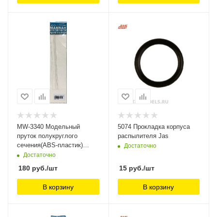
MW-3340 Модельный
5074 Прокладка корпуса
пруток полукруглого
распылителя Jas
сечения(ABS-пластик)
Достаточно
1.0mm*250mm 8шт ManWah
Достаточно
180
руб.
/шт
15
руб.
/шт
В корзину
В корзину