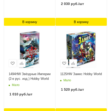
2 030
руб.
/шт
В корзину
В корзину
1494HW Звёздные Империи
1125HW Замес Hobby World
(2-е рус. изд.) Hobby World
Мало
Мало
1 520
руб.
/шт
1 010
руб.
/шт