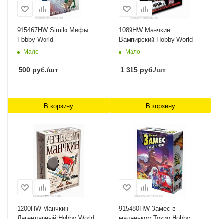
915467HW Similo Мифы
1089HW Манчкин
Hobby World
Вампирский Hobby World
Мало
Мало
500
руб.
/шт
1 315
руб.
/шт
В корзину
В корзину
1200HW Манчкин
915480HW Замес в
Легендарный Hobby World
маленьком Токио Hobby