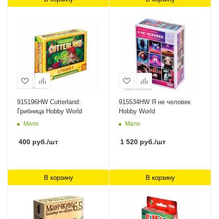
915196HW Cutterland:
915534HW Я не человек
Грибница Hobby World
Hobby World
Мало
Мало
400
руб.
/шт
1 520
руб.
/шт
В корзину
В корзину