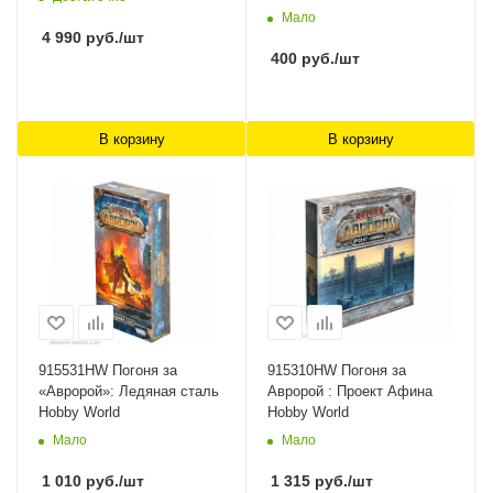
Мало
4 990
руб.
/шт
400
руб.
/шт
В корзину
В корзину
915531HW Погоня за
915310HW Погоня за
«Авророй»: Ледяная сталь
Авророй : Проект Афина
Hobby World
Hobby World
Мало
Мало
1 010
руб.
/шт
1 315
руб.
/шт