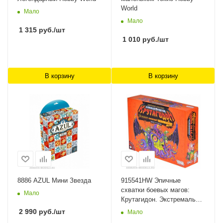
World
Мало
Мало
1 315
руб.
/шт
1 010
руб.
/шт
В корзину
В корзину
8886 AZUL Мини Звезда
915541HW Эпичные
схватки боевых магов:
Мало
Крутагидон. Экстремально
острый чипсихоз Hobby
2 990
руб.
/шт
Мало
World