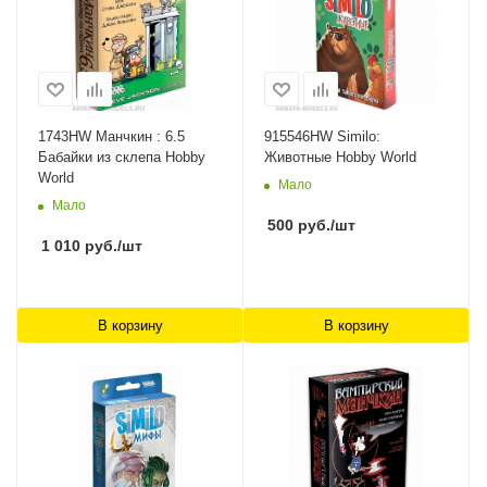
1743HW Манчкин : 6.5
915546HW Similo:
Бабайки из склепа Hobby
Животные Hobby World
World
Мало
Мало
500
руб.
/шт
1 010
руб.
/шт
В корзину
В корзину