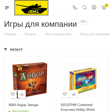
0
Игры для компании
854
—
—
—
Главная
Каталог
Настольные игры
Игры для компании
ФИЛЬТР
8684 Андор Звезда
915197HW Cutterland:
Классика Hobby World
Достаточно