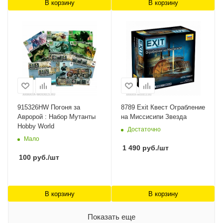
В корзину
В корзину
915326HW Погоня за
8789 Exit Квест Ограбление
Авророй : Набор Мутанты
на Миссисипи Звезда
Hobby World
Достаточно
Мало
1 490
руб.
/шт
100
руб.
/шт
В корзину
В корзину
Показать еще