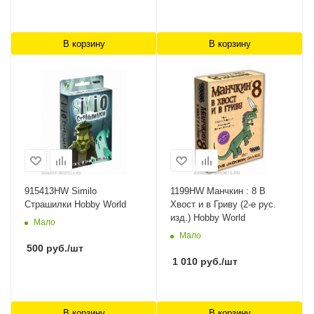
В корзину
В корзину
915413HW Similo
1199HW Манчкин : 8 В
Страшилки Hobby World
Хвост и в Гриву (2-е рус.
изд.) Hobby World
Мало
Мало
500
руб.
/шт
1 010
руб.
/шт
В корзину
В корзину