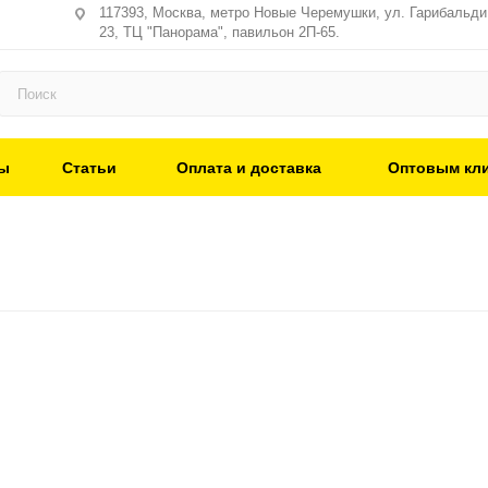
117393, Москва, метро Новые Черемушки, ул. Гарибальди,
23, ТЦ "Панорама", павильон 2П-65.
ы
Статьи
Оплата и доставка
Оптовым кл