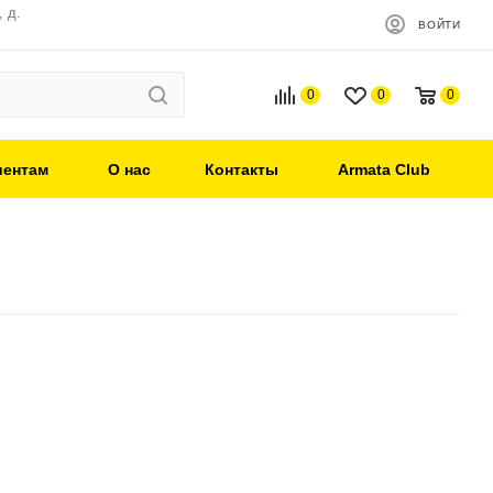
 д.
ВОЙТИ
0
0
0
иентам
О нас
Контакты
Armata Club