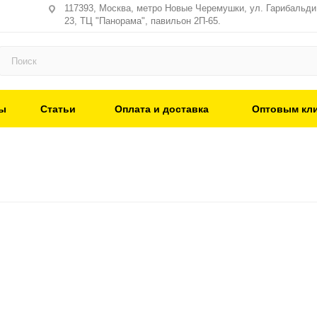
117393, Москва, метро Новые Черемушки, ул. Гарибальди,
23, ТЦ "Панорама", павильон 2П-65.
ы
Статьи
Оплата и доставка
Оптовым кл