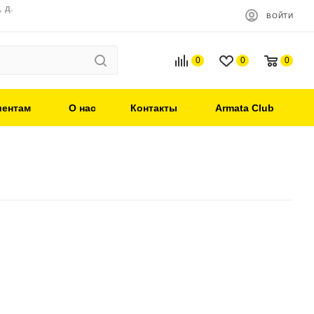
 д.
ВОЙТИ
0
0
0
иентам
О нас
Контакты
Armata Club