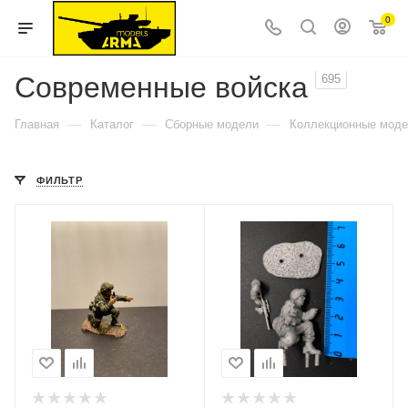
0
Современные войска
695
—
—
—
Главная
Каталог
Сборные модели
Коллекционные мод
ФИЛЬТР