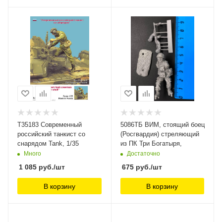
T35183 Современный
5086ТБ ВИМ, стоящий боец
российский танкист со
(Росгвардия) стреляющий
снарядом Tank, 1/35
из ПК Три Богатыря,
Много
Достаточно
1 085
руб.
/шт
675
руб.
/шт
В корзину
В корзину