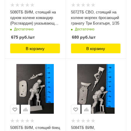
5080ТБ ВИМ, стоящий на
5072ТБ СВО, стоящий на
одном колене командир
колене морпех бросающий
(Росгвардия) указывающий
гранату Три Богатыря, 1/35
рукой Три Богатыря,
Достаточно
Достаточно
675
руб.
/шт
680
руб.
/шт
В корзину
В корзину
5085ТБ ВИМ, стоящий боец
5084ТБ ВИМ,