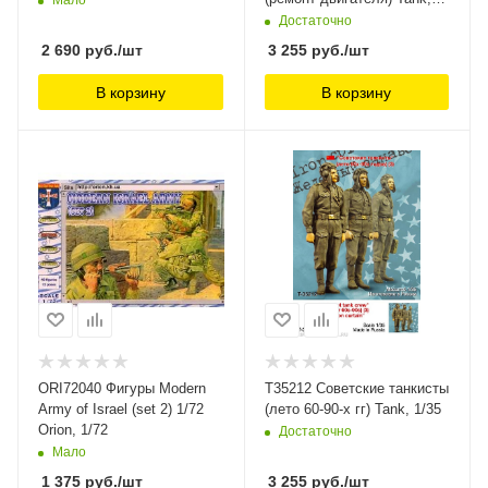
Мало
1/35
Достаточно
2 690
руб.
/шт
3 255
руб.
/шт
В корзину
В корзину
ORI72040 Фигуры Modern
T35212 Советские танкисты
Army of Israel (set 2) 1/72
(лето 60-90-х гг) Tank, 1/35
Orion, 1/72
Достаточно
Мало
1 375
руб.
/шт
3 255
руб.
/шт