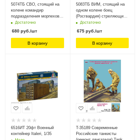
5074ТБ СВО, стоящий на
5083ТБ ВИМ, стоящий на
колене командир
одном колене боец
подразделения морпехов с
(Росгвардия) стреляющий
рацией Три Богатыря, 1/35
из автомата со
Достаточно
Достаточно
снайперским прицелом Три
680
руб.
/шт
675
руб.
/шт
Богатыря,
В корзину
В корзину
6516ИТ 20фт Военный
T-35189 Современные
контейнер Italeri, 1/35
Российские танкисты
(ремонт двигателя) Tank,