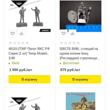
48110-2TMP Пилот ВКС РФ
5081ТБ ВИМ, стоящий на
Сирия (1 шт) Temp Models,
одном колене боец
1/48
(Росгвардия) стреляющий
из автомата Три Богатыря,
Мало
Достаточно
1 500
руб.
/шт
675
руб.
/шт
В корзину
В корзину