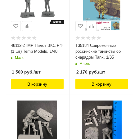
48112-2TMP Пилот ВКС РФ
T35184 Современные
(1 шт) Temp Models, 1/48
российские танкисты со
снарядом Tank, 1/35
Мало
Много
1 500
руб.
/шт
2 170
руб.
/шт
В корзину
В корзину