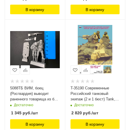
В корзину
В корзину
5088ТБ ВИМ, боец
T-35190 Современные
(Росгвардия) выводит
Российский танковый
раненного товарища из боя
экипаж (2 и 1 бюст) Tank,
Три Богатыря,
1/35
Достаточно
Достаточно
1 345
руб.
/шт
2 820
руб.
/шт
В корзину
В корзину