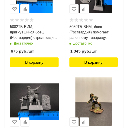
5082ТБ ВИМ,
5089ТБ ВИМ, боец
пригнувшийся боец
(Росгвардия) помогает
(Росгвардия) стреляющий
раненному товарищу
из автомата с
перевязать рану Три
Достаточно
Достаточно
подствольником Три
Богатыря,
675
руб.
/шт
1 345
руб.
/шт
Богатыря,
В корзину
В корзину