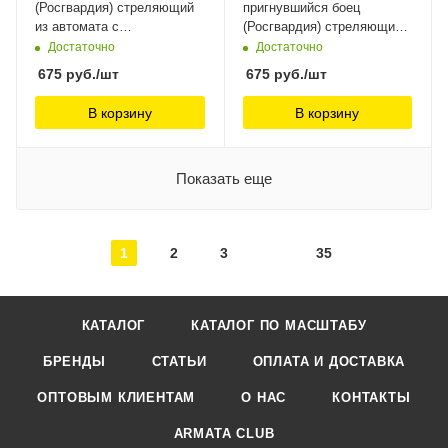
(Росгвардия) стреляющий
пригнувшийся боец
из автомата с
(Росгвардия) стреляющий
подствольником Три
из снайперской винтовки
Достаточно
Достаточно
Богатыря,
Три Богатыря,
675
руб.
/шт
675
руб.
/шт
В корзину
В корзину
Показать еще
1
2
3
35
КАТАЛОГ
КАТАЛОГ ПО МАСШТАБУ
БРЕНДЫ
СТАТЬИ
ОПЛАТА И ДОСТАВКА
ОПТОВЫМ КЛИЕНТАМ
О НАС
КОНТАКТЫ
ARMATA CLUB