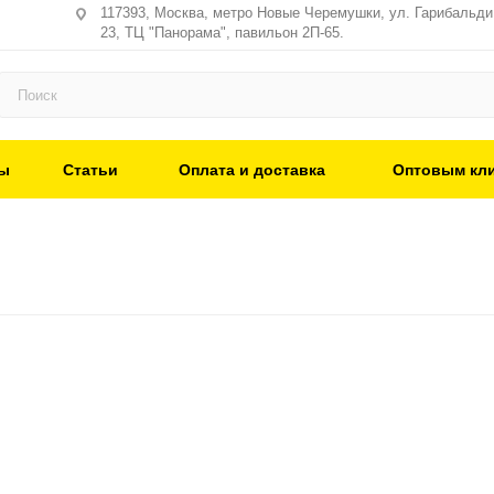
117393, Москва, метро Новые Черемушки, ул. Гарибальди,
23, ТЦ "Панорама", павильон 2П-65.
ы
Статьи
Оплата и доставка
Оптовым кл