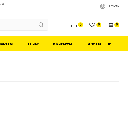
 д.
ВОЙТИ
0
0
0
иентам
О нас
Контакты
Armata Club