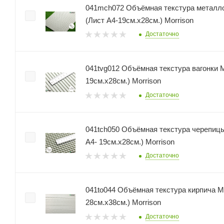
041mch072 Объёмная текстура металло
(Лист А4-19см.х28см.) Morrison
Достаточно
041tvg012 Объёмная текстура вагонки М
19см.х28см.) Morrison
Достаточно
041tch050 Объёмная текстура черепицы М1:48 - М 1:50. (Ли
А4- 19см.х28см.) Morrison
Достаточно
041to044 Объёмная текстура кирпича М1:12 (Лист А3-
28см.х38см.) Morrison
Достаточно