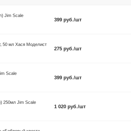
) Jim Scale
399
руб.
/шт
, 50 мл Хася Моделист
275
руб.
/шт
im Scale
399
руб.
/шт
) 250мл Jim Scale
1 020
руб.
/шт
ы «Бобровый хвост».