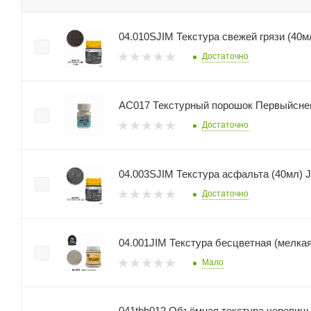
04.010SJIM Текстура свежей грязи (40мл
Достаточно
АС017 Текстурный порошок Первыйснег
Достаточно
04.003SJIM Текстура асфальта (40мл) J
Достаточно
04.001JIM Текстура бесцветная (мелкая
Мало
041tbh012 Объёмная текстура черепиц