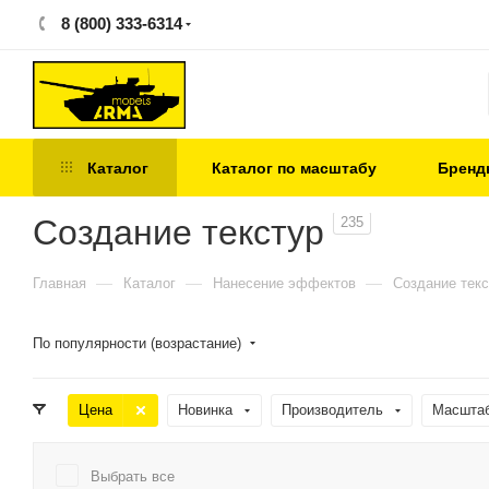
8 (800) 333-6314
Каталог
Каталог по масштабу
Бренд
Создание текстур
235
—
—
—
Главная
Каталог
Нанесение эффектов
Создание текс
По популярности (возрастание)
Цена
Новинка
Производитель
Масшта
Выбрать все