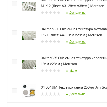
М1:12 (Лист А3- 28см.х38см.) Morrison
Достаточно
041mch050 Объёмная текстура металл
1:50. (Лист А4- 19см.х28см.) Morrison
Достаточно
041tch035 Объёмная текстура черепицы М1:35 (Лист А
19см.х28см.) Morrison
Мало
04.004JIM Текстура снега 250мл Jim Sc
Достаточно