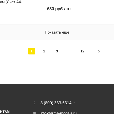
 А4-
630
руб.
/шт
Показать еще
1
2
3
12
8 (800) 333-6314
НТАМ
info@arma-models.ru