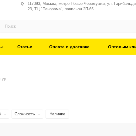
117393, Москва, метро Новые Черемушки, ул. Гарибальди,
23, ТЦ "Панорама", павильон 2П-65.
ы
Статьи
Оплата и доставка
Оптовым кл
тур
б
Сложность
Наличие