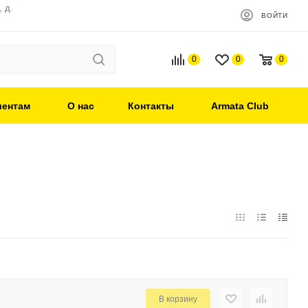
 д.
ВОЙТИ
0
0
0
иентам
О нас
Контакты
Armata Club
В корзину