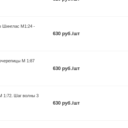
 Шинглас М1:24 -
630
руб.
/шт
очерепицы М 1:87
630
руб.
/шт
 1:72. Шаг волны 3
630
руб.
/шт