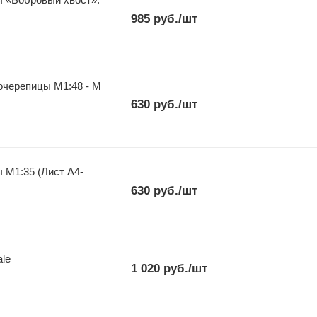
985
руб.
/шт
очерепицы М1:48 - М
630
руб.
/шт
4-
630
руб.
/шт
ale
1 020
руб.
/шт