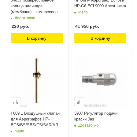
8463J Компрессионное
HPG6IW Аэрограф Eclipse
кольцо цилиндра
HP-G6 ECL9000 Anest Iwata
(мембрана) к компрессору
Мало
1204, 1209, 1211, 1214 Jas
Достаточно
220
руб.
41 950
руб.
В корзину
В корзину
I 609 1 Воздушный клапан
5907 Регулятор подачи
для Аэрографов HP-
краски Jas
BCS/BS/SBS/CS/SAR/AR/BCR/BR/CR/CR3
Достаточно
Anest Iwata
Мало