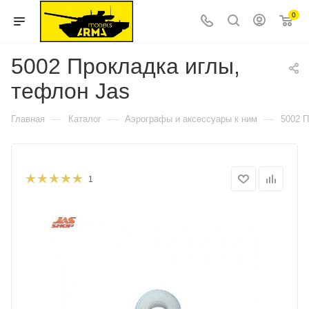
0
5002 Прокладка иглы,
тефлон Jas
—
—
—
Главная
Каталог
Аэрографы и аксессуары к ним
5002 П
1