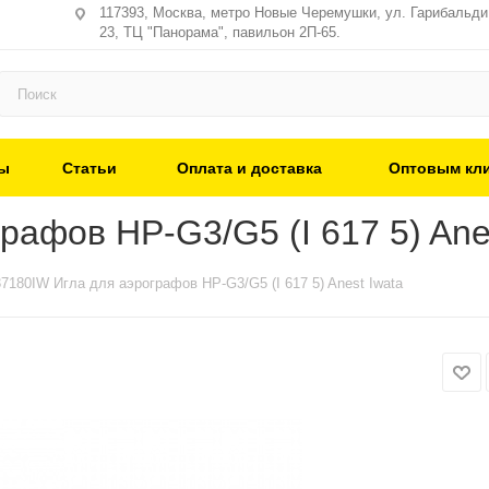
117393, Москва, метро Новые Черемушки, ул. Гарибальди,
23, ТЦ "Панорама", павильон 2П-65.
ы
Статьи
Оплата и доставка
Оптовым кл
афов HP-G3/G5 (I 617 5) Ane
7180IW Игла для аэрографов HP-G3/G5 (I 617 5) Anest Iwata