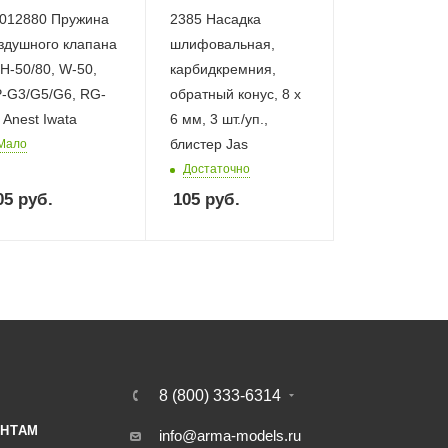
012880 Пружина
2385 Насадка
здушного клапана
шлифовальная,
H-50/80, W-50,
карбидкремния,
-G3/G5/G6, RG-
обратный конус, 8 х
 Anest Iwata
6 мм, 3 шт./уп.,
блистер Jas
Мало
Достаточно
05
руб.
105
руб.
8 (800) 333-6314
НТАМ
info@arma-models.ru