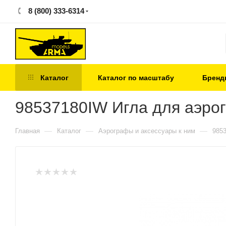
8 (800) 333-6314
Каталог
Каталог по масштабу
Бренд
98537180IW Игла для аэрогр
—
—
—
Главная
Каталог
Аэрографы и аксессуары к ним
9853