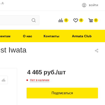
 д.
ВОЙТИ
0
0
0
иентам
О нас
Контакты
Armata Club
st Iwata
4 465
руб.
/шт
Нет в наличии
Подписаться