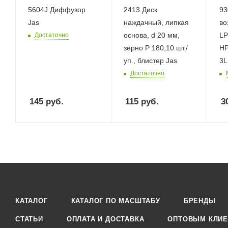
5604J Диффузор
2413 Диск
93
Jas
наждачный, липкая
во
основа, d 20 мм,
LP
Достаточно
зерно Р 180,10 шт./
HP
уп., блистер Jas
3L
Достаточно
145
руб.
115
руб.
3
КАТАЛОГ
КАТАЛОГ ПО МАСШТАБУ
БРЕНДЫ
СТАТЬИ
ОПЛАТА И ДОСТАВКА
ОПТОВЫМ КЛИЕ