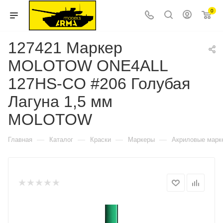
0
127421 Маркер
MOLOTOW ONE4ALL
127HS-CO #206 Голубая
Лагуна 1,5 мм
MOLOTOW
—
—
—
—
Главная
Каталог
Краски
Маркеры
Акриловые марк