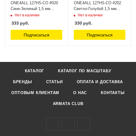
ONE4ALL 127HS-CO #020
ONE4ALL 127HS-CO #202
Сине-Зеленый 1,5 мм
Светло-Голубой 1,5 мм
MOLOTOW
MOLOTOW
Нет в наличии
Нет в наличии
333
руб.
330
руб.
Подписаться
Подписаться
КАТАЛОГ
КАТАЛОГ ПО МАСШТАБУ
БРЕНДЫ
СТАТЬИ
ОПЛАТА И ДОСТАВКА
ОПТОВЫМ КЛИЕНТАМ
О НАС
КОНТАКТЫ
ARMATA CLUB