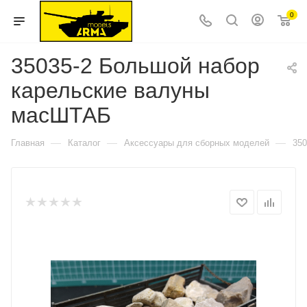
0
35035-2 Большой набор
карельские валуны
масШТАБ
—
—
—
Главная
Каталог
Аксессуары для сборных моделей
35