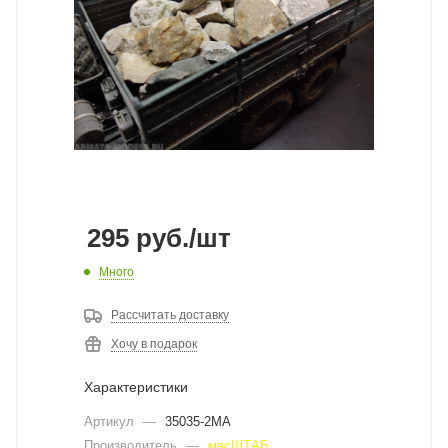
295
руб.
/шт
Много
Рассчитать доставку
Хочу в подарок
Характеристики
Артикул
—
35035-2MA
Производитель
—
масШТАБ