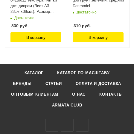
041to011 Текстура плитки
g08 Грунт зелёный, средний
для диорам (Лист А3-
Dasmodel
28см.х38см.). Размер
Достаточно
одной плитки 5 мм.
Достаточно
Morrison
830
руб.
310
руб.
В корзину
В корзину
КАТАЛОГ
КАТАЛОГ ПО МАСШТАБУ
БРЕНДЫ
СТАТЬИ
ОПЛАТА И ДОСТАВКА
ОПТОВЫМ КЛИЕНТАМ
О НАС
КОНТАКТЫ
ARMATA CLUB