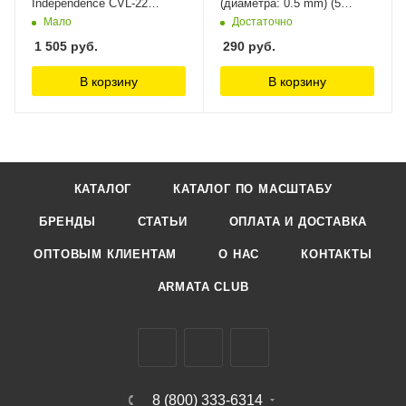
Independence CVL-22
(диаметра: 0.5 mm) (5
ArtWox Model
частей) ManWah
Мало
Достаточно
1 505
руб.
290
руб.
В корзину
В корзину
КАТАЛОГ
КАТАЛОГ ПО МАСШТАБУ
БРЕНДЫ
СТАТЬИ
ОПЛАТА И ДОСТАВКА
ОПТОВЫМ КЛИЕНТАМ
О НАС
КОНТАКТЫ
ARMATA CLUB
8 (800) 333-6314