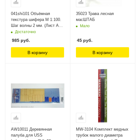
041shi101 Объёмная
35023 Трава лесная
текстура шифера М 1:100.
масШТАБ
Шаг волны 2 мм. (Лист А3-
Мало
28см.х38см.) Morrison
Достаточно
985
руб.
45
руб.
В корзину
В корзину
AW10011 Деревянная
MW-3104 Комплект медных
палуба для USS
трубок малого диаметра