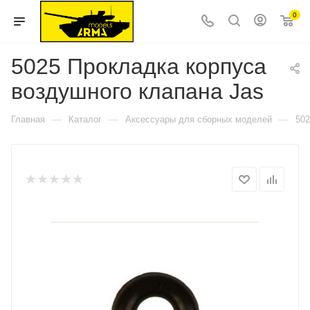
0
5025 Прокладка корпуса
воздушного клапана Jas
—
—
—
Главная
Каталог
Аксессуары для сборных моделей
502