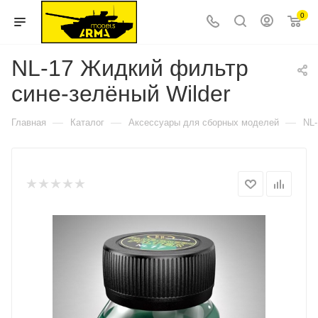
0
NL-17 Жидкий фильтр
сине-зелёный Wilder
—
—
—
Главная
Каталог
Аксессуары для сборных моделей
NL-