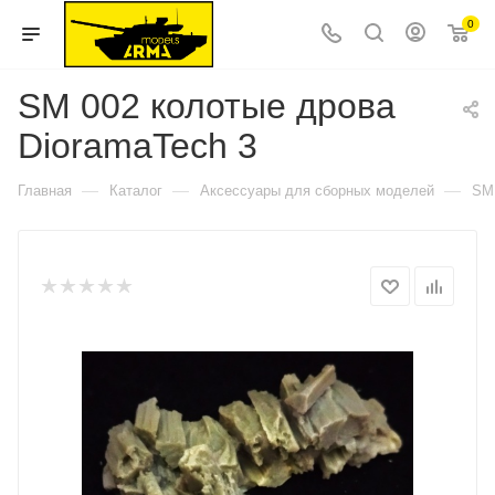
0
SM 002 колотые дрова
DioramaTech 3
—
—
—
Главная
Каталог
Аксессуары для сборных моделей
SM 