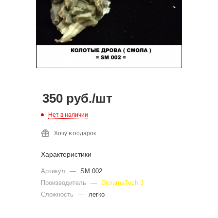
350
руб.
/шт
Нет в наличии
Хочу в подарок
Характеристики
Артикул
—
SM 002
Производитель
—
DioramaTech 3
Сложность
—
легко