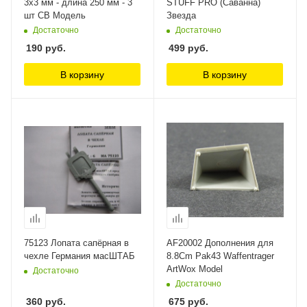
3х3 мм - длина 250 мм - 3
STUFF PRO (Саванна)
шт СВ Модель
Звезда
Достаточно
Достаточно
190
руб.
499
руб.
В корзину
В корзину
75123 Лопата сапёрная в
AF20002 Дополнения для
чехле Германия масШТАБ
8.8Cm Pak43 Waffentrager
ArtWox Model
Достаточно
Достаточно
360
руб.
675
руб.