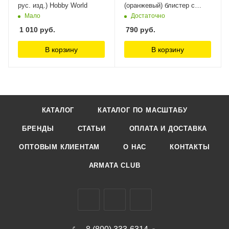
рус. изд.) Hobby World
(оранжевый) блистер с
мешочком Звезда
Мало
Достаточно
1 010
руб.
790
руб.
В корзину
В корзину
КАТАЛОГ
КАТАЛОГ ПО МАСШТАБУ
БРЕНДЫ
СТАТЬИ
ОПЛАТА И ДОСТАВКА
ОПТОВЫМ КЛИЕНТАМ
О НАС
КОНТАКТЫ
ARMATA CLUB