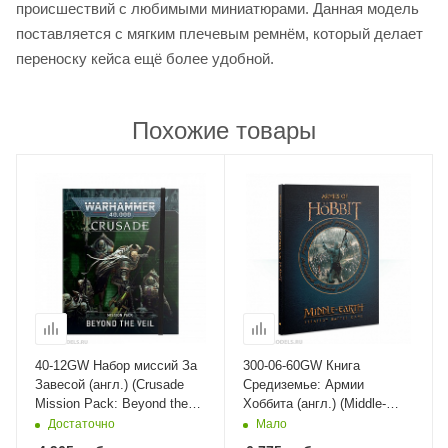
происшествий с любимыми миниатюрами. Данная модель
поставляется с мягким плечевым ремнём, который делает
переноску кейса ещё более удобной.
Похожие товары
40-12GW Набор миссий За
300-06-60GW Книга
Завесой (англ.) (Crusade
Средиземье: Армии
Mission Pack: Beyond the
Хоббита (англ.) (Middle-
Veil (Eng)) Games Workshop
earth Strategy Battle Game:
Достаточно
Мало
Armies of The Hobbit (Eng))