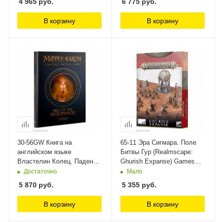
4 965
руб.
6 775
руб.
Games Workshop
В корзину
В корзину
30-56GW Книга на
65-11 Эра Сигмара. Поле
английском языке
Битвы Гур (Realmscape:
Властелин Колец. Падение
Ghurish Expanse) Games
Некроманта (LotR: Fall of
Workshop
Достаточно
Мало
the Necromancer) Games
5 870
руб.
5 355
руб.
Workshop
В корзину
В корзину