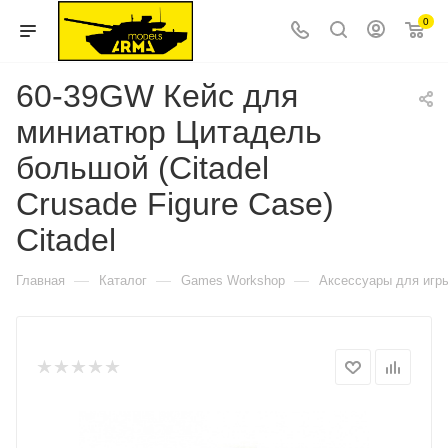
0
60-39GW Кейс для
миниатюр Цитадель
большой (Citadel
Crusade Figure Case)
Citadel
—
—
—
Главная
Каталог
Games Workshop
Аксессуары для игр