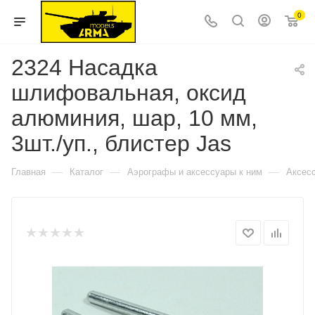
0
2324 Насадка
шлифовальная, оксид
алюминия, шар, 10 мм,
3шт./уп., блистер Jas
—
—
—
Главная
Каталог
Аэрографы и аксессуары к ним
Аксес