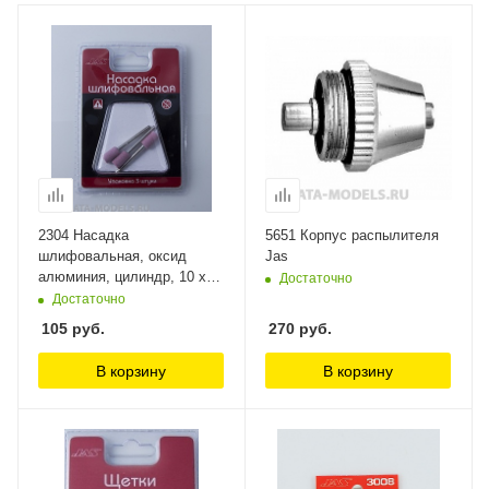
2304 Насадка
5651 Корпус распылителя
шлифовальная, оксид
Jas
алюминия, цилиндр, 10 х
Достаточно
12 мм,3 шт./уп., блистер
Достаточно
Jas
105
руб.
270
руб.
В корзину
В корзину