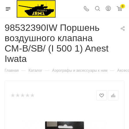
0
98532390IW Поршень
воздушного клапана
CM-B/SB/ (I 500 1) Anest
Iwata
—
—
—
Главная
Каталог
Аэрографы и аксессуары к ним
Аксес