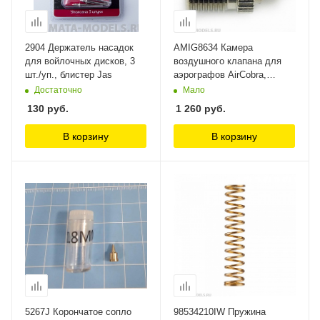
2904 Держатель насадок
AMIG8634 Камера
для войлочных дисков, 3
воздушного клапана для
шт./уп., блистер Jas
аэрографов AirCobra,
AirViper (Aair Valve
Достаточно
Мало
Chamber) Ammo Mig
130
руб.
1 260
руб.
В корзину
В корзину
5267J Корончатое сопло
98534210IW Пружина