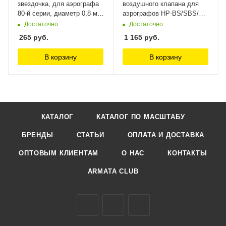
звездочка, для аэрографа
воздушного клапана для
80-й серии, диаметр 0,8 мм
аэрографов HP-BS/SBS/CS
Jas
(I 510 4) Anest Iwata
Достаточно
Достаточно
265
руб.
1 165
руб.
В корзину
В корзину
КАТАЛОГ
КАТАЛОГ ПО МАСШТАБУ
БРЕНДЫ
СТАТЬИ
ОПЛАТА И ДОСТАВКА
ОПТОВЫМ КЛИЕНТАМ
О НАС
КОНТАКТЫ
ARMATA CLUB