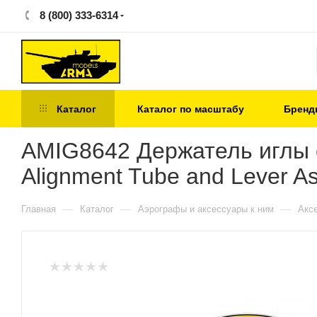
8 (800) 333-6314
Каталог
Каталог по масштабу
Бренд
AMIG8642 Держатель иглы с
Alignment Tube and Lever 
—
—
—
Главная
Каталог
Аэрографы и аксессуары к ним
Акс