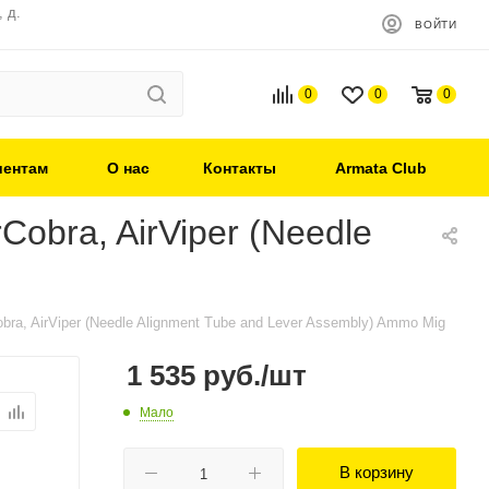
 д.
ВОЙТИ
0
0
0
иентам
О нас
Контакты
Armata Club
obra, AirViper (Needle
a, AirViper (Needle Alignment Tube and Lever Assembly) Ammo Mig
1 535
руб.
/шт
Мало
В корзину