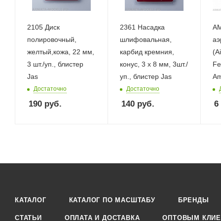
2105 Диск
2361 Насадка
AM
полировочный,
шлифовальная,
аэ
желтый,кожа, 22 мм,
карбид кремния,
(A
3 шт./уп., блистер
конус, 3 х 8 мм, 3шт./
Fe
Jas
уп., блистер Jas
Am
Достаточно
Достаточно
190
руб.
140
руб.
6
КАТАЛОГ
КАТАЛОГ ПО МАСШТАБУ
БРЕНДЫ
СТАТЬИ
ОПЛАТА И ДОСТАВКА
ОПТОВЫМ КЛИЕ