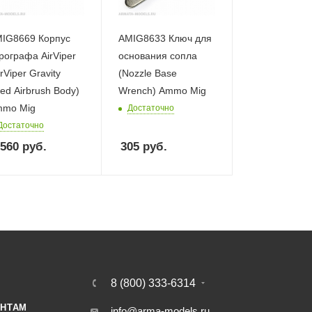
IG8669 Корпус
AMIG8633 Ключ для
рографа AirViper
основания сопла
irViper Gravity
(Nozzle Base
ed Airbrush Body)
Wrench) Ammo Mig
mo Mig
Достаточно
Достаточно
 560
руб.
305
руб.
8 (800) 333-6314
НТАМ
info@arma-models.ru