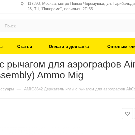
117393, Москва, метро Новые Черемушки, ул. Гарибальди,
23, ТЦ "Панорама", павильон 2П-65.
ы
Статьи
Оплата и доставка
Оптовым кл
 рычагом для аэрографов AirC
Assembly) Ammo Mig
—
ессуары
AMIG8642 Держатель иглы с рычагом для аэрографов AirCobr