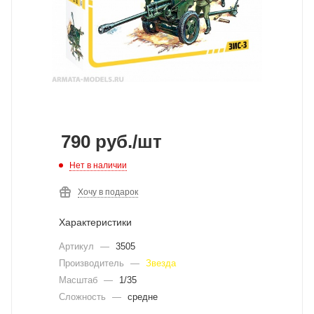
790
руб.
/шт
Нет в наличии
Хочу в подарок
Характеристики
Артикул
—
3505
Производитель
—
Звезда
Масштаб
—
1/35
Сложность
—
средне