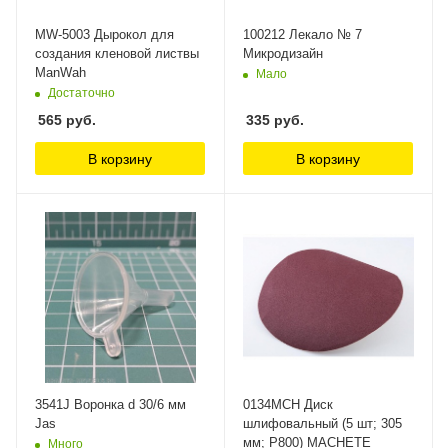
MW-5003 Дырокол для
100212 Лекало № 7
создания кленовой листвы
Микродизайн
ManWah
Мало
Достаточно
565
руб.
335
руб.
В корзину
В корзину
3541J Воронка d 30/6 мм
0134MCH Диск
Jas
шлифовальный (5 шт; 305
мм; Р800) MACHETE
Много