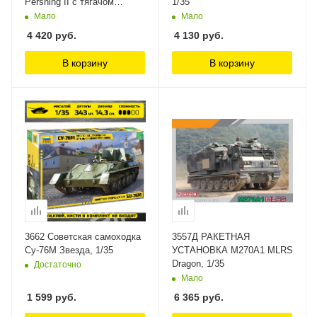
Pershing II с тягачом
1/35
Oshkosh M983 Modelcollect
Мало
Мало
1/72
4 420
руб.
4 130
руб.
В корзину
В корзину
3662 Советская самоходка
3557Д РАКЕТНАЯ
Су-76М Звезда, 1/35
УСТАНОВКА M270A1 MLRS
Dragon, 1/35
Достаточно
Мало
1 599
руб.
6 365
руб.