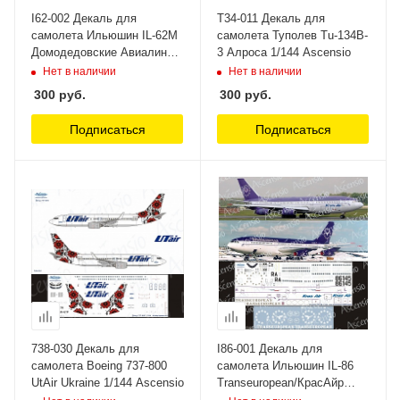
I62-002 Декаль для
Т34-011 Декаль для
самолета Ильюшин IL-62M
самолета Туполев Tu-134B-
Домодедовские Авиалинии
3 Алроса 1/144 Ascensio
1/144 Ascensio
Нет в наличии
Нет в наличии
300
руб.
300
руб.
Подписаться
Подписаться
738-030 Декаль для
I86-001 Декаль для
самолета Boeing 737-800
самолета Ильюшин IL-86
UtAir Ukraine 1/144 Ascensio
Transeuropean/КрасАйр
(RA-86145) 1/144 Ascensio