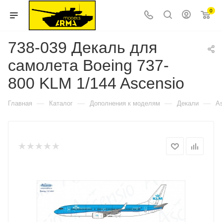
0
738-039 Декаль для
самолета Boeing 737-
800 KLM 1/144 Ascensio
—
—
—
—
Главная
Каталог
Дополнения к моделям
Декали
A