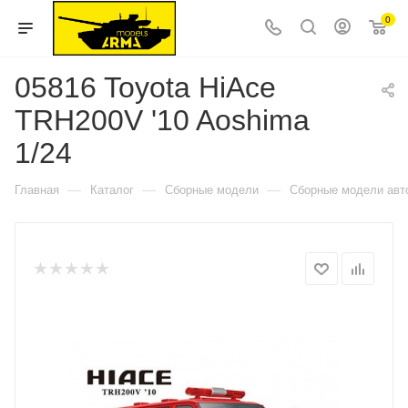
0
05816 Toyota HiAce
TRH200V '10 Aoshima
1/24
—
—
—
Главная
Каталог
Сборные модели
Сборные модели авт