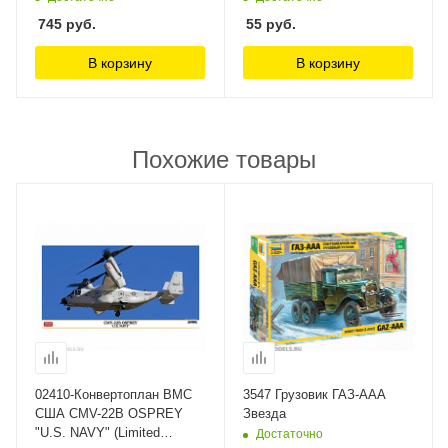
745
руб.
55
руб.
В корзину
В корзину
Похожие товары
02410-Конвертоплан ВМС
3547 Грузовик ГАЗ-ААА
США CMV-22B OSPREY
Звезда
"U.S. NAVY" (Limited
Достаточно