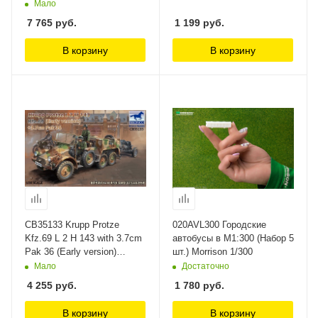
Edition) Hasegawa, 1/72
Мало
7 765
руб.
1 199
руб.
В корзину
В корзину
CB35133 Krupp Protze
020AVL300 Городские
Kfz.69 L 2 H 143 with 3.7cm
автобусы в М1:300 (Набор 5
Pak 36 (Early version)
шт.) Morrison 1/300
Bronco Models 1/35
Мало
Достаточно
4 255
руб.
1 780
руб.
В корзину
В корзину