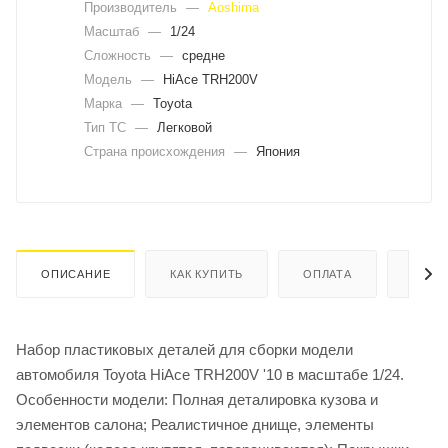
Производитель
—
Aoshima
Масштаб
—
1/24
Сложность
—
средне
Модель
—
HiAce TRH200V
Марка
—
Toyota
Тип ТС
—
Легковой
Страна происхождения
—
Япония
ОПИСАНИЕ
КАК КУПИТЬ
ОПЛАТА
ДОСТ
Набор пластиковых деталей для сборки модели
автомобиля Toyota HiAce TRH200V '10 в масштабе 1/24.
Особенности модели: Полная деталировка кузова и
элементов салона; Реалистичное днище, элементы