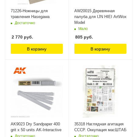
71226-Ножницы для
AW20015 Деревянная
травления Hasegawa
палуба для IJN HIEI ArtWox
Model
Достаточно
Мало
2 770
руб.
805
руб.
В корзину
В корзину
AK9023 Dry Sandpaper 400
35318 Наглядная агитация
grit x 50 units AK-Interactive
СССР. Оккупация масШТАБ
Достаточно
Достаточно