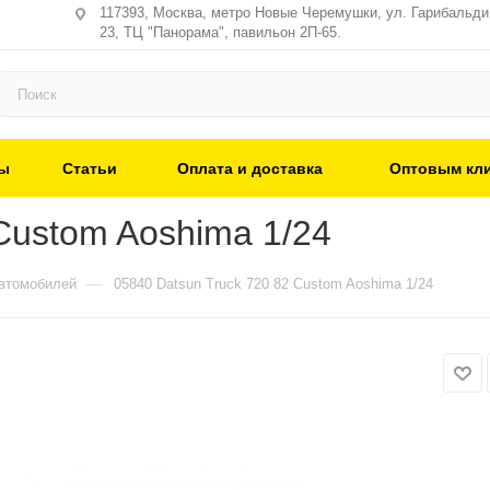
117393, Москва, метро Новые Черемушки, ул. Гарибальди,
23, ТЦ "Панорама", павильон 2П-65.
ы
Статьи
Оплата и доставка
Оптовым кл
Custom Aoshima 1/24
—
втомобилей
05840 Datsun Truck 720 82 Custom Aoshima 1/24