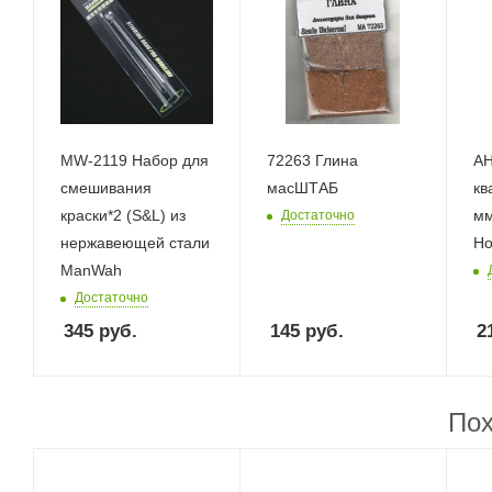
MW-2119 Набор для
72263 Глина
AH
смешивания
масШТАБ
кв
краски*2 (S&L) из
мм
Достаточно
нержавеющей стали
Ho
ManWah
Достаточно
345
руб.
145
руб.
2
Пох