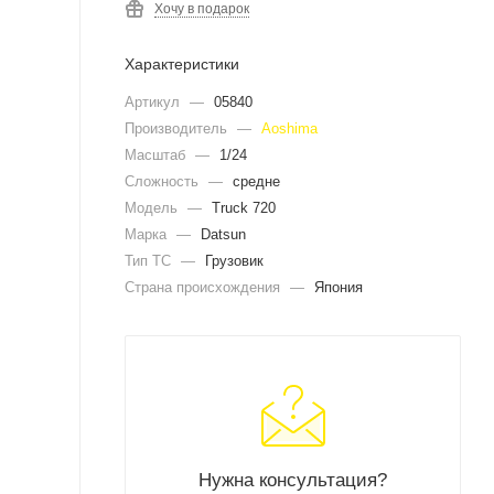
Хочу в подарок
Характеристики
Артикул
—
05840
Производитель
—
Aoshima
Масштаб
—
1/24
Сложность
—
средне
Модель
—
Truck 720
Марка
—
Datsun
Тип ТС
—
Грузовик
Страна происхождения
—
Япония
Нужна консультация?