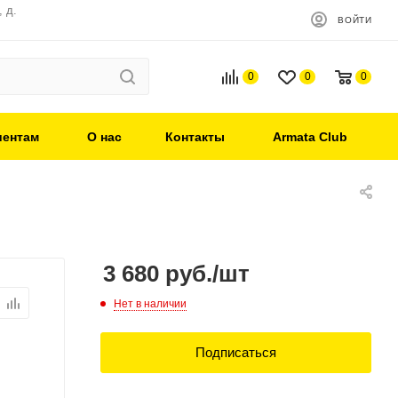
 д.
ВОЙТИ
0
0
0
иентам
О нас
Контакты
Armata Club
3 680
руб.
/шт
Нет в наличии
Подписаться