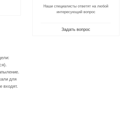
Наши специалисты ответят на любой
интересующий вопрос
Задать вопрос
дели:
ся).
апыление.
кали для
е входят.