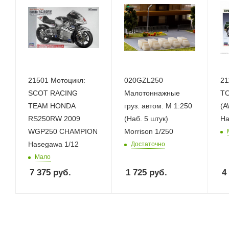
21501 Мотоцикл:
020GZL250
21
SCOT RACING
Малотоннажные
T
TEAM HONDA
груз. автом. М 1:250
(A
RS250RW 2009
(Наб. 5 штук)
Ha
WGP250 CHAMPION
Morrison 1/250
Hasegawa 1/12
Достаточно
Мало
7 375
руб.
1 725
руб.
4