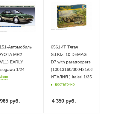
151-Автомобиль
6561ИТ Тягач
OYOTA MR2
Sd.Kfz. 10 DEMAG
W11) EARLY
D7 with paratroopers
segawa 1/24
(10013160/300421/0255806,
ИТАЛИЯ ) Italeri 1/35
Мало
Достаточно
 965
руб.
4 350
руб.