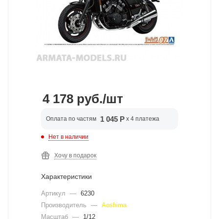
4 178
руб.
/шт
1 045 Р
Оплата по частям
x 4 платежа
Нет в наличии
Хочу в подарок
Характеристики
Артикул
—
6230
Производитель
—
Aoshima
Масштаб
—
1/12