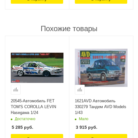
Похожие товары
20545-Автомобиль FET
1621AVD Автомобиль
TOM'S COROLLA LEVIN
330279 Тандем AVD Models
Hasegawa 1/24
1/43
Достаточно
Мало
5 285
руб.
3 915
руб.