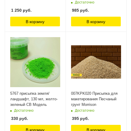
28см.х38см.) Morrison
Достаточно
1 250
руб.
985
руб.
В корзину
В корзину
5767 присыпка земля/
007KPK020 Присыпка для
ландшафт, 130 мл, желто-
макетирования Песчаный
зеленый СВ Модель
грунт Morrison
Достаточно
Достаточно
330
руб.
395
руб.
В корзину
В корзину