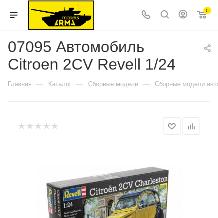
0
07095 Автомобиль
Citroen 2CV Revell 1/24
—
—
—
Главная
Каталог
Сборные модели
Сборные модели авт