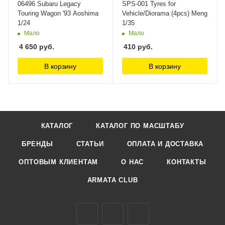
06496 Subaru Legacy
SPS-001 Tyres for
Touring Wagon '93 Aoshima
Vehicle/Diorama (4pcs) Meng
1/24
1/35
Мало
Мало
4 650
руб.
410
руб.
В корзину
В корзину
КАТАЛОГ
КАТАЛОГ ПО МАСШТАБУ
БРЕНДЫ
СТАТЬИ
ОПЛАТА И ДОСТАВКА
ОПТОВЫМ КЛИЕНТАМ
О НАС
КОНТАКТЫ
ARMATA CLUB