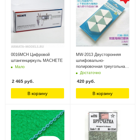
0016MCH Цифровой
MW-2013 Двусторонняя
штангенциркуль MACHETE
шлифовально-
полировочная треугольная
Мало
губка ManWah
Достаточно
2 465
руб.
420
руб.
В корзину
В корзину