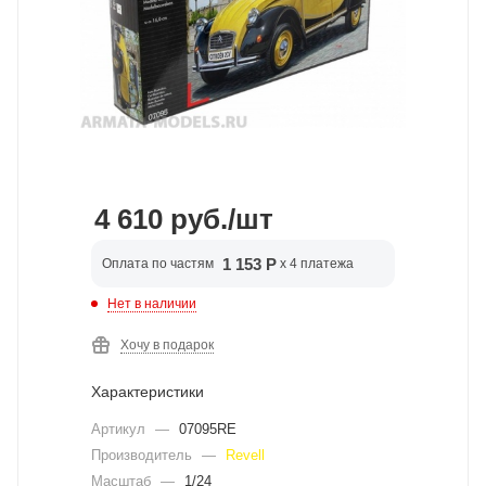
4 610
руб.
/шт
1 153 Р
Оплата по частям
x 4 платежа
Нет в наличии
Хочу в подарок
Характеристики
Артикул
—
07095RE
Производитель
—
Revell
Масштаб
—
1/24