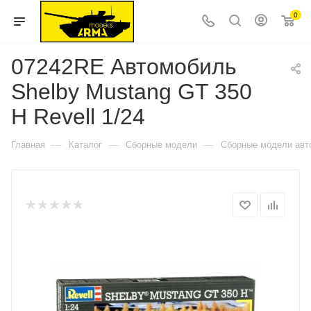
0
07242RE Автомобиль
Shelby Mustang GT 350
H Revell 1/24
—
—
—
Главная
Каталог
Сборные модели
Сборные модели авт