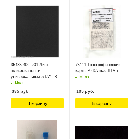
35435-400_z01 Лист
75111 Топографические
шлифовальный
карты РККА масШТАБ
универсальный STAYER
Мало
MASTER на тканевой
Мало
основе, водостойкий
385
руб.
105
руб.
230х280мм, Р400, упаковка
по 5шт Stayer
В корзину
В корзину