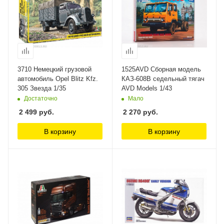
3710 Немецкий грузовой
1525AVD Сборная модель
автомобиль Opel Blitz Kfz.
КАЗ-608В седельный тягач
305 Звезда 1/35
AVD Models 1/43
Достаточно
Мало
2 499
руб.
2 270
руб.
В корзину
В корзину