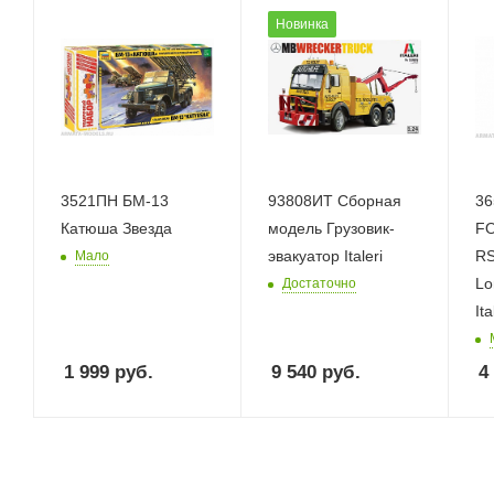
Новинка
3521ПН БМ-13
93808ИТ Сборная
36
Катюша Звезда
модель Грузовик-
F
эвакуатор Italeri
RS
Мало
Lo
Достаточно
Ita
1 999
руб.
9 540
руб.
4