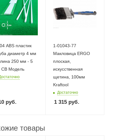
04 ABS пластик
1-01043-77
уба диаметр 4 мм
Макловица ERGO
длина 250 мм - 5
плоская,
 СВ Модель
искусственная
щетина, 100мм
Достаточно
Kraftool
Достаточно
10
руб.
1 315
руб.
ожие товары