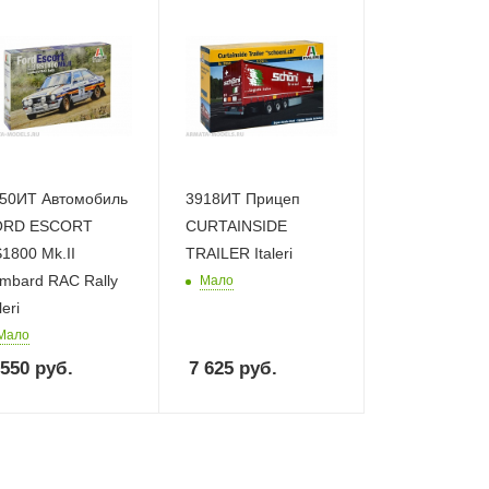
50ИТ Автомобиль
3918ИТ Прицеп
ORD ESCORT
CURTAINSIDE
1800 Mk.II
TRAILER Italeri
mbard RAC Rally
Мало
leri
Мало
 550
руб.
7 625
руб.