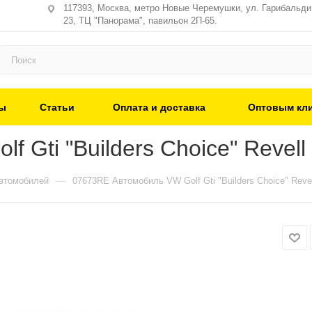
117393, Москва, метро Новые Черемушки, ул. Гарибальди,
23, ТЦ "Панорама", павильон 2П-65.
ы
Статьи
Оплата и доставка
Оптовым кл
 Gti "Builders Choice" Revell
—
втомобилей
07673RE Автомобиль VW Golf Gti "Builders Choice" Revel