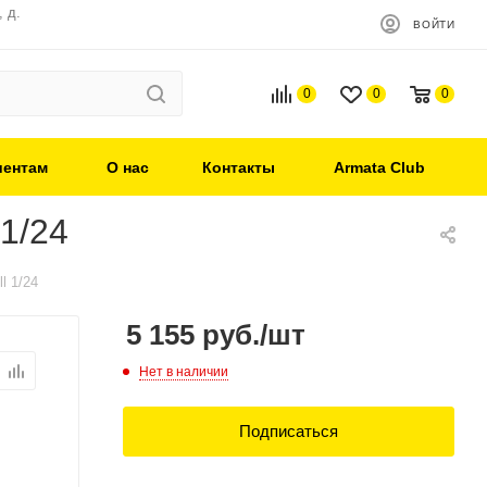
 д.
ВОЙТИ
0
0
0
иентам
О нас
Контакты
Armata Club
 1/24
l 1/24
5 155
руб.
/шт
Нет в наличии
Подписаться