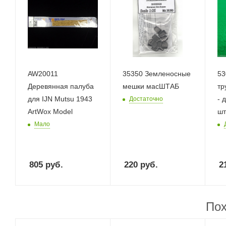
AW20011
35350 Земленосные
53
Деревянная палуба
мешки масШТАБ
тр
для IJN Mutsu 1943
- 
Достаточно
ArtWox Model
шт
Мало
805
руб.
220
руб.
2
Пох