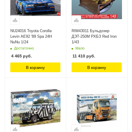
NU24016 Toyota Corolla
RIM43011 Бульдозер
Levin AE92 '89 Spa 24H
ДЭТ-250М РХБЗ Red Iron
NuNu 1/24
1/43
Достаточно
Мало
4 465
руб.
11 410
руб.
В корзину
В корзину