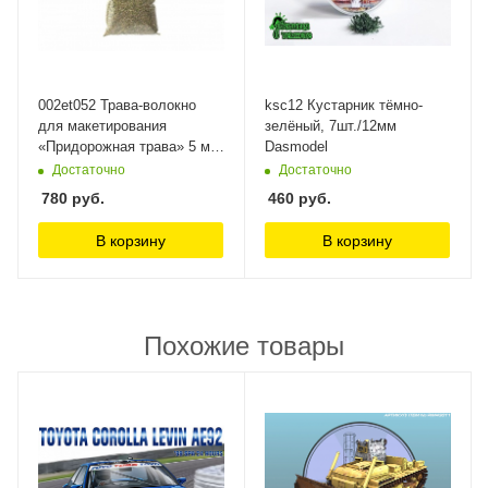
002et052 Трава-волокно
ksc12 Кустарник тёмно-
для макетирования
зелёный, 7шт./12мм
«Придорожная трава» 5 мм.
Dasmodel
Morrison
Достаточно
Достаточно
780
руб.
460
руб.
В корзину
В корзину
Похожие товары