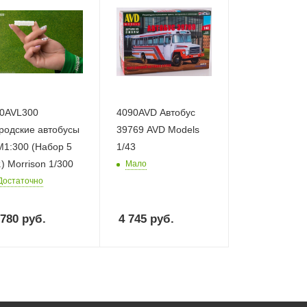
0AVL300
4090AVD Автобус
родские автобусы
39769 AVD Models
М1:300 (Набор 5
1/43
.) Morrison 1/300
Мало
Достаточно
 780
руб.
4 745
руб.