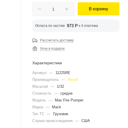
В корзину
973 Р
Оплата по частям
x 4 платежа
Рассчитать доставку
Хочу в подарок
Характеристики
Артикул
—
11225RE
Производитель
—
Revell
Масштаб
—
1/32
Сложность
—
средне
Модель
—
Max Fire Pumper
Марка
—
Mack
Тип ТС
—
Грузовик
Страна происхождения
—
США