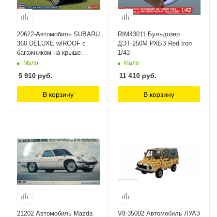
20622-Автомобиль SUBARU
RIM43011 Бульдозер
360 DELUXE w/ROOF с
ДЭТ-250М РХБЗ Red Iron
багажником на крыше
1/43
(Limited Edition) Hasegawa
Мало
Мало
5 910
руб.
11 410
руб.
В корзину
В корзину
21202 Автомобиль Mazda
V8-35002 Автомобиль ЛУАЗ