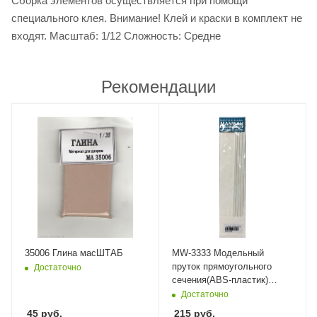
Сборка элементов осуществляется при помощи
специального клея. Внимание! Клей и краски в комплект не
входят. Масштаб: 1/12 Сложность: Средне
Рекомендации
35006 Глина масШТАБ
MW-3333 Модельный
пруток прямоугольного
Достаточно
сечения(ABS-пластик)
4*2*250mm 4шт ManWah
Достаточно
45
руб.
215
руб.