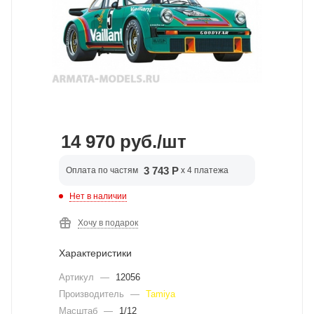
14 970
руб.
/шт
3 743 Р
Оплата по частям
x 4 платежа
Нет в наличии
Хочу в подарок
Характеристики
Артикул
—
12056
Производитель
—
Tamiya
Масштаб
—
1/12