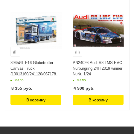
3945ИТ F16 Globetrotter
PN24026 Audi R8 LMS EVO
Canvas Truck
Nurburgring 24H 2019 winner
(10013160/241120/0671781,
NuNu 1/24
ИТАЛИЯ ) Italeri 1/24
Мало
Мало
8 355
руб.
4 900
руб.
В корзину
В корзину