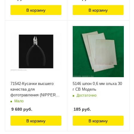
В корзину
В корзину
71542-Кусачки высшего
5146 шпон 0,6 мм ольха 30
качества для
г СВ Модель
фототравления (NIPPER
Достаточно
FOR PHOTOETCHED
Мало
PARTS) Hasegawa
9 680
руб.
185
руб.
В корзину
В корзину