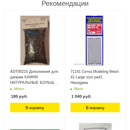
Рекомендации
ADT00215 Дополнения для
71141 Сетка Modeling Mesh
диорам КАМНИ
41 Large size pa41
НАТУРАЛЬНЫЕ БОЛЬШОЙ
Hasegawa
ПАКЕТ 150ГР DioramaTech
Много
Мало
3
180
руб.
1 040
руб.
В корзину
В корзину