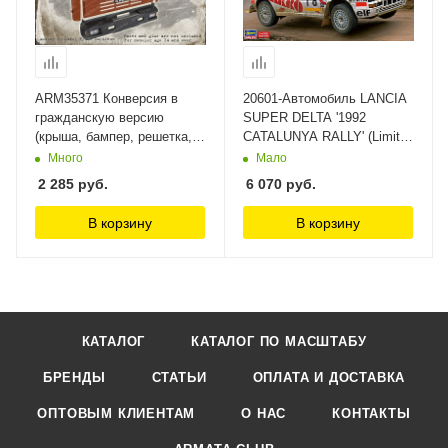
ARM35371 Конверсия в
20601-Автомобиль LANCIA
гражданскую версию
SUPER DELTA '1992
(крыша, бампер, решетка,
CATALUNYA RALLY' (Limited
спойлеры) ARMOR35 1/35
Edition) Hasegawa
Много
Мало
2 285
руб.
6 070
руб.
В корзину
В корзину
КАТАЛОГ
КАТАЛОГ ПО МАСШТАБУ
БРЕНДЫ
СТАТЬИ
ОПЛАТА И ДОСТАВКА
ОПТОВЫМ КЛИЕНТАМ
О НАС
КОНТАКТЫ