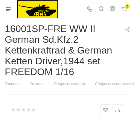
0
16001SP-FRE WW II
German Sd.Kfz.2
Kettenkraftrad & German
Ketten Driver,1944 set
FREEDOM 1/16
—
—
—
Главная
Каталог
Сборные модели
Сборные модели авт