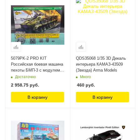
5079PK-2 PRO KIT
QDS35068 1/35 3D Декаль
Российская боевая машина
интерьера КАМАЗ-43509
пехоты БМП-3 c модулем
(Звезда) Arma Models
Бахча Arma Models
Достаточно
Много
2 958.75
руб.
460
руб.
В корзину
В корзину