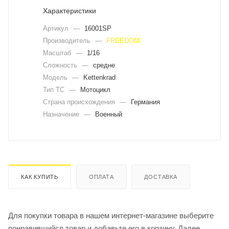
Характеристики
Артикул
—
16001SP
Производитель
—
FREEDOM
Масштаб
—
1/16
Сложность
—
средне
Модель
—
Kettenkrad
Тип ТС
—
Мотоцикл
Страна происхождения
—
Германия
Назначение
—
Военный
КАК КУПИТЬ
ОПЛАТА
ДОСТАВКА
Для покупки товара в нашем интернет-магазине выберите
понравившийся товар и добавьте его в корзину. Далее