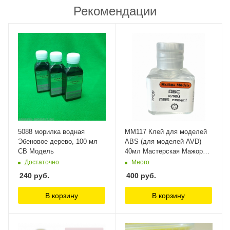
Рекомендации
5088 морилка водная
MM117 Клей для моделей
Эбеновое дерево, 100 мл
ABS (для моделей AVD)
СВ Модель
40мл Мастерская Мажор
Моделс
Достаточно
Много
240
руб.
400
руб.
В корзину
В корзину