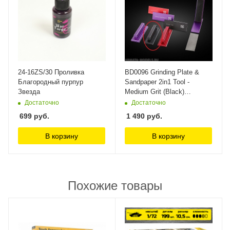
24-16ZS/30 Проливка
BD0096 Grinding Plate &
Благородный пурпур
Sandpaper 2in1 Tool -
Звезда
Medium Grit (Black)
BORDER MODELS
Достаточно
Достаточно
699
руб.
1 490
руб.
В корзину
В корзину
Похожие товары