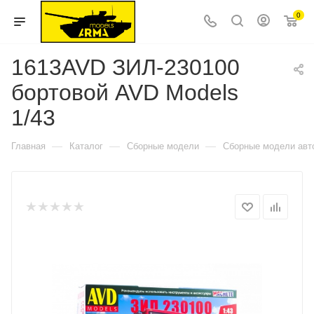
0
1613AVD ЗИЛ-230100
бортовой AVD Models
1/43
—
—
—
Главная
Каталог
Сборные модели
Сборные модели авт