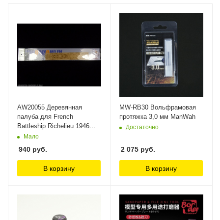
AW20055 Деревянная
MW-RB30 Вольфрамовая
палуба для French
протяжка 3,0 мм ManWah
Battleship Richelieu 1946
Достаточно
ArtWox Model
Мало
940
руб.
2 075
руб.
В корзину
В корзину