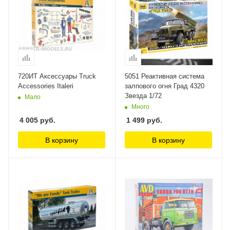
720ИТ Аксессуары Truck
5051 Реактивная система
Accessories Italeri
залпового огня Град 4320
Звезда 1/72
Мало
Много
4 005
руб.
1 499
руб.
В корзину
В корзину