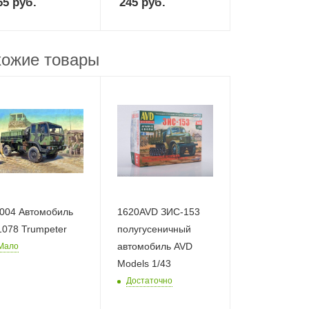
65
руб.
245
руб.
ожие товары
004 Автомобиль
1620AVD ЗИС-153
М1078 Trumpeter
полугусеничный
автомобиль AVD
Мало
Models 1/43
Достаточно