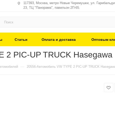
117393, Москва, метро Новые Черемушки, ул. Гарибальди,
23, ТЦ "Панорама", павильон 2П-65.
ы
Статьи
Оплата и доставка
Оптовым кл
E 2 PIC-UP TRUCK Hasegawa 
—
втомобилей
20556-Автомобиль VW TYPE 2 PIC-UP TRUCK Hasegawa