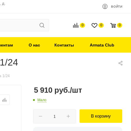
 д.
ВОЙТИ
0
0
0
иентам
О нас
Контакты
Armata Club
1/24
 1/24
5 910
руб.
/шт
Мало
В корзину