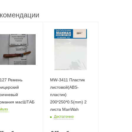
комендации
127 Ремень
MW-3411 Пластик
ицерский
листовой(ABS-
ричневый
пластик)
рмания масШТАБ
200*250*0.5(mm) 2
листа ManWah
Мало
Достаточно