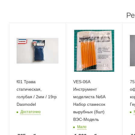
Ре
f01 Трава
VES-06A
75
статическая,
Инструмент
оф
голубая / 2мм / 19гр
моделиста №6A
ко
Dasmodel
Набор стамесок
Ге
вырубных (8шт)
Достаточно
ВЭС-Модель
Мало