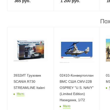
365
руб.
1 200
руб.
1
Пох
3932ИТ Грузовик
02410-Конвертоплан
01
SCANIA R730
ВМС США CMV-22B
STREAMLINE Italeri
OSPREY "U.S. NAVY"
(Limited Edition)
Мало
Hasegawa, 1/72
Мало