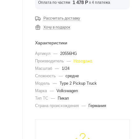
1 478 Р
Оплата по частям
x 4 платежа
Рассчитать доставку
Хочу в подарок
Характеристики
Артикул
—
20556HG
Производитель
—
Hasegawa
Масштаб
—
1/24
Сложность
—
средне
Модель
—
Type 2 Pickup Truck
Марка
—
Volkswagen
Тип ТС
—
Пикап
Страна происхождения
—
Германия